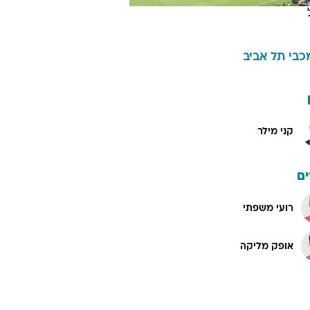
כבי תל אביב
קני מילר
ם
רועי משפתי
אופק מליקה