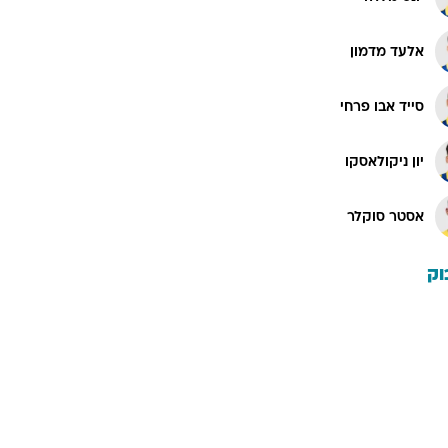
אלעד מדמון
סייד אבו פרחי
יון ניקולאסקו
אסטר סוקלר
וק