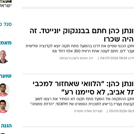
ישראל
סגל
מ
ונתן כהן חתם בבנגקוק יונייטד. זה
היה שכרו
מאמן
חקן הכנף שסיים את דרכו בהפועל פתח תקוה יוצא לקדנציה שלישית
בר לים. חתם לעונה אחת וירוויח 350 אלף דולר נטו
: 08:34 04/07/2026
יניב טוכמן
ו
רענן ברנובסקי
שוערי
ונתן כהן: "הלוואי שאחזור למכבי
ל אביב, לא סיימנו רע"
חקן ההתקפה של הפועל פתח תקוה לא הסתיר את רצונו לשוב
בוצת נעוריו בריאיון לתוכנית הספורט של 103FM: "הדלת פתוחה"
06:39 05/01/
מערכת וואלה ספורט
הגנה