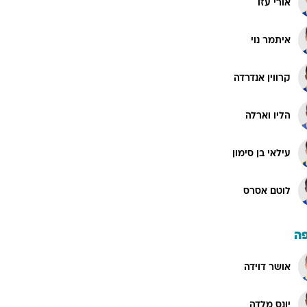
אורי עזו
איתמר נוי
קרווין אנדרדה
הליו וארלה
עילאי בן סימון
לוטם אסרס
ה
אושר דוידה
יונס מלדה