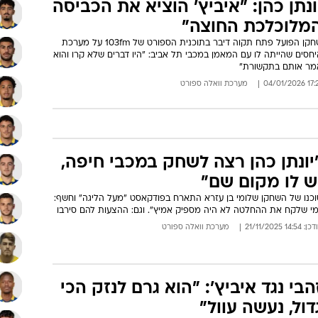
ונתן כהן: "איביץ' הוציא את הכביסה
מלוכלכת החוצה"
שחקן הפועל פתח תקוה דיבר בתוכנית הספורט של 103fm על מערכת
חסים שהייתה לו עם המאמן במכבי תל אביב: "היו דברים שלא קרו והוא
מר אותם בתקשורת"
17:21 04/01
מערכת וואלה ספורט
יונתן כהן רצה לשחק במכבי חיפה,
ש לו מקום שם"
וכנו של השחקן שלומי בן עזרא התארח בפודקאסט "מעל הליגה" וחשף:
מי שלקח את ההחלטה לא היה מספיק אמיץ". וגם: ההצעות להם סירבו
: 14:54 21/11/2025
מערכת וואלה ספורט
הבי נגד איביץ': "הוא גרם לנזק הכי
דול, נעשה עוול"