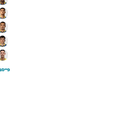
פייסב