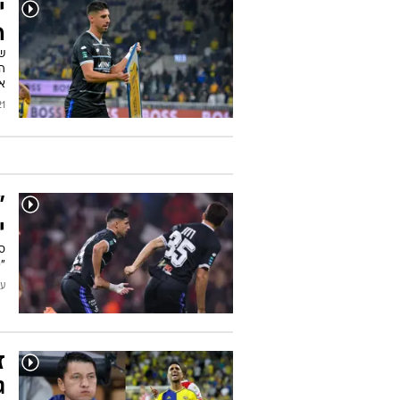
י
ה
הי
א
/2026
"
י
ס
"
עודכן
ז
ג