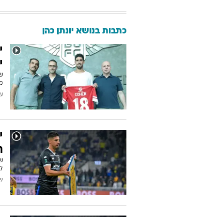
כתבות בנושא יונתן כהן
י
י
ש
מע
עודכן
י
ת
ש
לק
2026