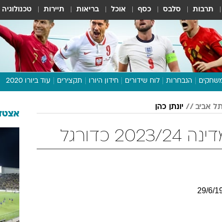
תרבות
סלבס
כסף
אוכל
בריאות
תיירות
טכנולוגיה
שחקים
הנבחרות
לוח שידורים
חידון היורו
תקצירים
עוד ביורו 2020
דיבור צפוף
ל אביב
יונתן כהן
תכנית היורו
אצטדי
לוח תוצאות
2 כדורגל
מגזין
דעות ופרשנויות
וואלה! ספורט
29
/
6
/
1