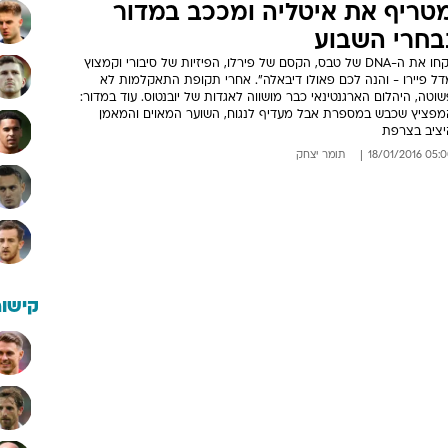
טריף את איטליה ומככב במדור
בחרי השבוע
"קחו את ה-DNA של טבס, הקסם של פירלו, הפיזיות של סיבורי וקמצוץ
דל פיירו - והנה לכם פאולו דיבאלה". אחרי תקופת התאקלמות לא
וטה, היהלום הארגנטינאי כבר מושווה לאגדות של יובנטוס. עוד במדור:
מפציץ שכבש במספרת אבל מעדיף לנגוח, השוער המאוים והמאמן
יציב בצרפת
05:00 18/01/
תומר יצחק
קישור