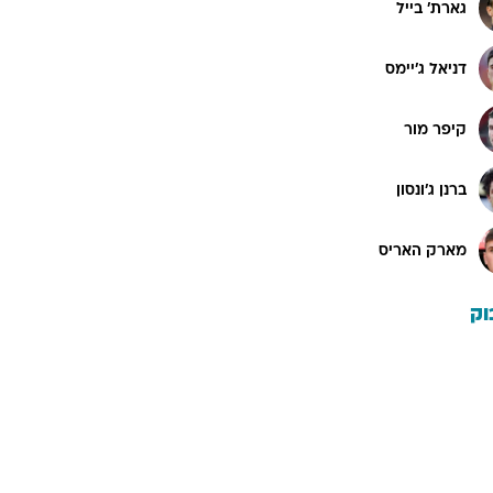
גארת' בייל
דניאל ג'יימס
קיפר מור
ברנן ג'ונסון
מארק האריס
וק