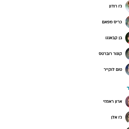
ג'ו רודון
כריס מפאם
בן קבאנגו
קונור רוברטס
טום לוקייר
ארון ראמזי
ג'ו אלן