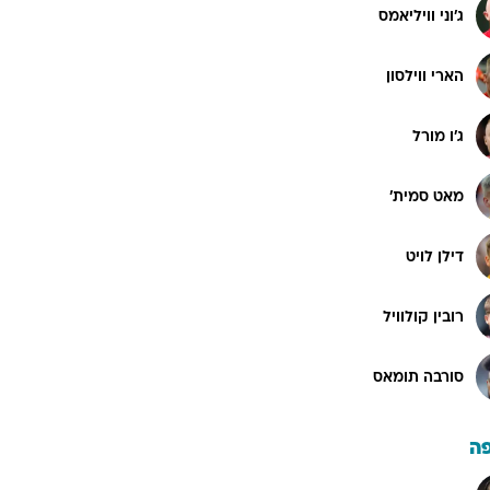
ג'וני וויליאמס
הארי ווילסון
ג'ו מורל
מאט סמית'
דילן לויט
רובין קולוויל
סורבה תומאס
ה