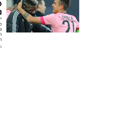
מ
נ
מ
פש
ה
ה
2016