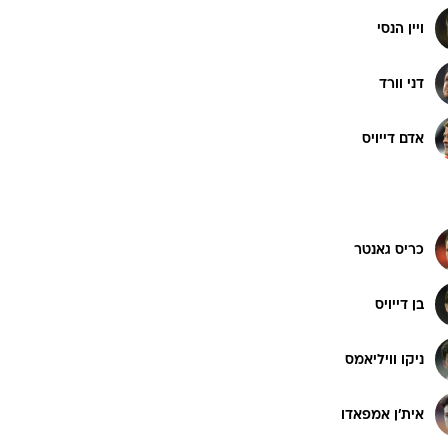
ויין הנסי
דני וורד
אדם דייויס
כריס גאנטר
בן דייויס
ניקו וויליאמס
אית'ן אמפאדו