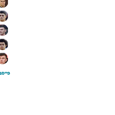
פייסב