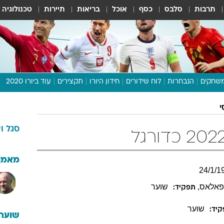
תרבות
סלבס
כסף
אוכל
בריאות
תיירות
טכנולוגיה
שחקים
הנבחרות
לוח שידורים
חידון היורו
תקצירים
עוד ביורו 2020
דיבור צפוף
י
תכנית היורו
סגל
ו
לוח תוצאות
מגזין
דעות ופרשנויות
מאמן
24
/
1
/
1
וואלה! ספורט
פאלאס
,
שוער
תפקיד:
שוער
יד:
שוערי