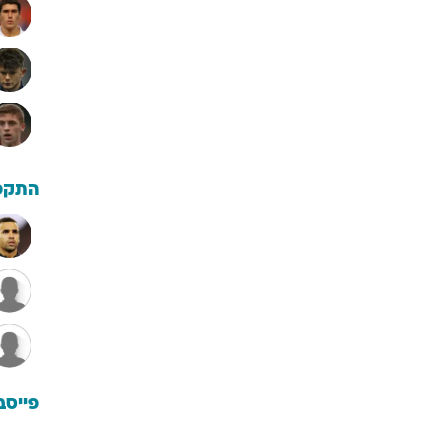
התקפ
פייסב