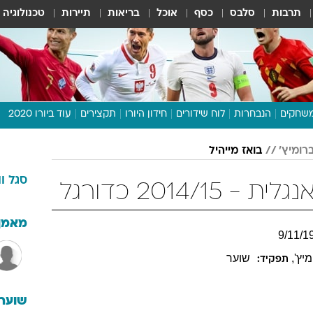
תרבות
סלבס
כסף
אוכל
בריאות
תיירות
טכנולוגיה
שחקים
הנבחרות
לוח שידורים
חידון היורו
תקצירים
עוד ביורו 2020
דיבור צפוף
ברומיץ'
בואז מייהיל
תכנית היורו
סגל
ו
לוח תוצאות
2014/1 כדורגל
מגזין
דעות ופרשנויות
מאמן
9
/
11
/
1
וואלה! ספורט
יץ'
,
שוער
תפקיד:
שוערי