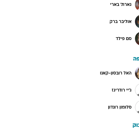
גארת' בארי
אוליבר ברק
סם פילד
ה
האל רובסון-קאנו
ג'יי רודריגז
סלומון רונדון
וק