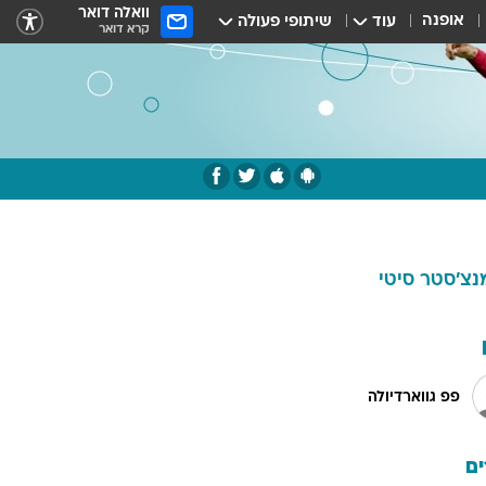
וואלה דואר
אופנה
עוד
שיתופי פעולה
קרא דואר
נצ'סטר סיטי
פפ גווארדיולה
ם