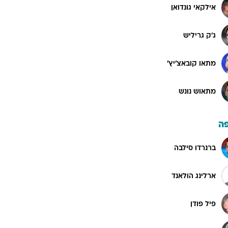
אילקאי גונדואן
ג'ק גריליש
מתאו קובאצ'יץ'
מתאוש נונש
ה
ברנרדו סילבה
ארלינג הולאנד
פיל פודן