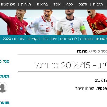
תרבות
סלבס
כסף
אוכל
בריאות
תיירות
טכנולוגיה
שחקים
הנבחרות
לוח שידורים
חידון היורו
תקצירים
עוד ביורו 2020
דיבור צפוף
טר סיטי
פרננדו
תכנית היורו
סגל
מ
לוח תוצאות
 כדורגל
מגזין
דעות ופרשנויות
מאמן
25
/
7
/
1
וואלה! ספורט
שחקן קישור
פקיד:
שוערי