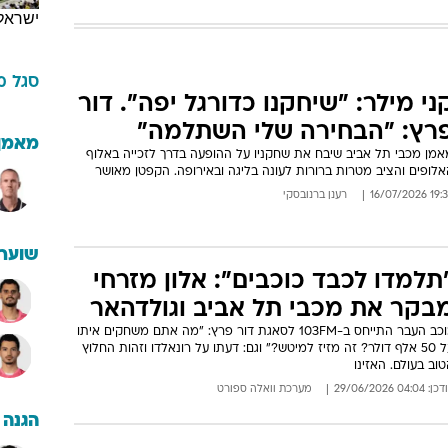
ישראל
סגל
מ
ני מילר: "שיחקנו כדורגל יפה". דור
רץ: "הבחירה שלי השתלמה"
מאמן
אמן מכבי תל אביב שיבח את שחקניו על ההופעה בדרך לזכייה באלוף
לופים והציב מטרות ברורות לעונה בליגה ובאירופה. הקפטן מאושר
19:32 16/07/
רענן ברנובסקי
שוערי
תלמדו לכבד כוכבים": אלון מזרחי
בקר את מכבי תל אביב וגולדהאר
כוכב העבר התייחס ב-103FM לסאגת דור פרץ: "מה אתם משחקים איתו
על 50 אלף דולר? זה מזיז למיטש?" וגם: דעתו על רונאלדו וזהות החלוץ
וב בעולם. האזינו
: 04:04 29/06/2026
מערכת וואלה ספורט
הגנה