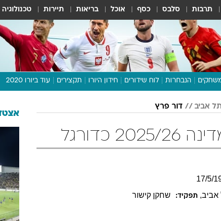
תרבות
סלבס
כסף
אוכל
בריאות
תיירות
טכנולוגיה
שחקים
הנבחרות
לוח שידורים
חידון היורו
תקצירים
עוד ביורו 2020
דיבור צפוף
ל אביב
דור פרץ
תכנית היורו
אצטדי
לוח תוצאות
2 כדורגל
מגזין
דעות ופרשנויות
וואלה! ספורט
17
/
5
/
1
אביב
,
שחקן קישור
תפקיד: