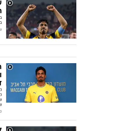
ת
בס
ב-60 אחוז ממשחקי קבוצתו - 
עודכן
ה
ו
ד
ק
קנ
ש
שה
2026
ל