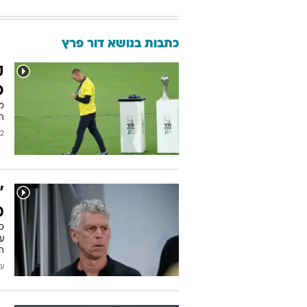
כתבות בנושא דור פרץ
ק
פ
מ
הא
2026
"
מ
הט
עודכן