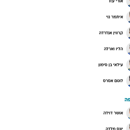
אורי עזו
איתמר נוי
קרווין אנדרדה
הליו וארלה
עילאי בן סימון
לוטם אסרס
ה
אושר דוידה
יונס מלדה