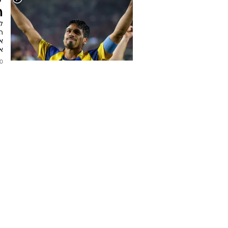
ה
ל
ה
א
א
2026