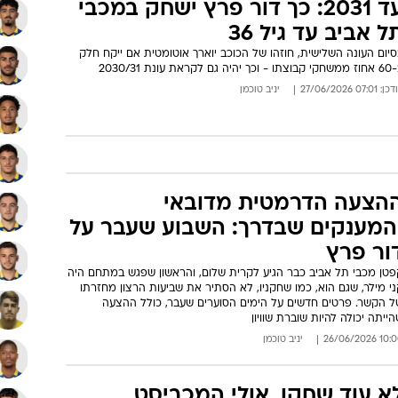
עד 2031: כך דור פרץ ישחק במכבי
ל אביב עד גיל 36
יום העונה השלישית, חוזהו של הכוכב יוארך אוטומטית אם ייקח חלק
וכך יהיה גם לקראת עונת 2030/31
: 07:01 27/06/2026
יניב טוכמן
הצעה הדרמטית מדובאי
המענקים שבדרך: השבוע שעבר על
ור פרץ
פטן מכבי תל אביב כבר הגיע לקרית שלום, והראשון שפגש במתחם היה
י מילר, שגם הוא, כמו שחקניו, לא הסתיר את שביעות הרצון מחזרתו
ל הקשר. פרטים חדשים על הימים הסוערים שעבר, כולל ההצעה
ייתה יכולה להיות שוברת שוויון
10:00 26/06/
יניב טוכמן
א עוד שחקן, אולי המכביסט