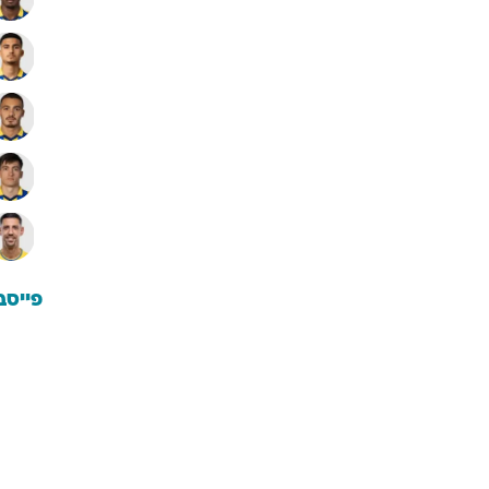
פייסב