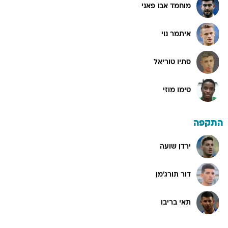
מוחמד אבו פאני
איתמר נוי
סתיו טוריאל
טימו מוזי
התקפה
ירדן שועה
דור תורג'מן
תאי בריבו