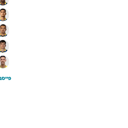
פייסב