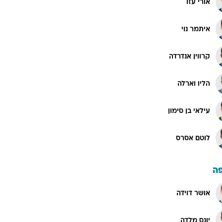
אורי עזו
איתמר נוי
קרווין אנדרדה
הליו וארלה
עילאי בן סימון
לוטם אסרס
ה
אושר דוידה
יונס מלדה