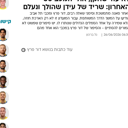
אחרון: שריד של עידן שהולך ונעלם
אחר סאגה מתמשכת וסימני שאלה רבים, דור פרץ ומכבי תל אביב
ודיעו על המשך הדרך המשותפת. עבור המועדון זו לא רק הארכת חוזה,
קישור
לא שמירה על אחד הסמלים הגדולים שנותרו לו. יש סיפורים שפשוט לא
מורים להסתיים - והסיפור של דור פרץ במכבי הוא אחד מהם
06:30 26/06/
גל ברהון
עוד כתבות בנושא דור פרץ