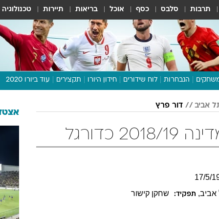
תרבות
סלבס
כסף
אוכל
בריאות
תיירות
טכנולוגיה
שחקים
הנבחרות
לוח שידורים
חידון היורו
תקצירים
עוד ביורו 2020
דיבור צפוף
ל אביב
דור פרץ
תכנית היורו
אצטדי
לוח תוצאות
2 כדורגל
מגזין
דעות ופרשנויות
וואלה! ספורט
17
/
5
/
1
אביב
,
שחקן קישור
תפקיד: