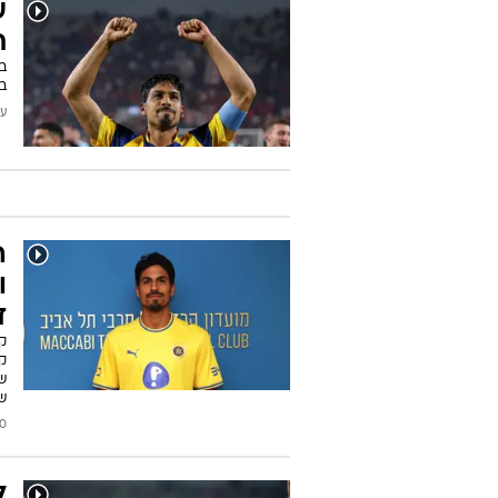
ת
בס
ב-60 אחוז ממשחקי קבוצתו - 
עודכן
ה
ו
ד
ק
קנ
ש
שה
2026
ל