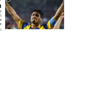
ה
ל
ה
א
א
2026