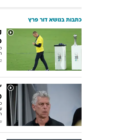
כתבות בנושא דור פרץ
ק
פ
מ
הא
2026
"
מ
הט
עודכן