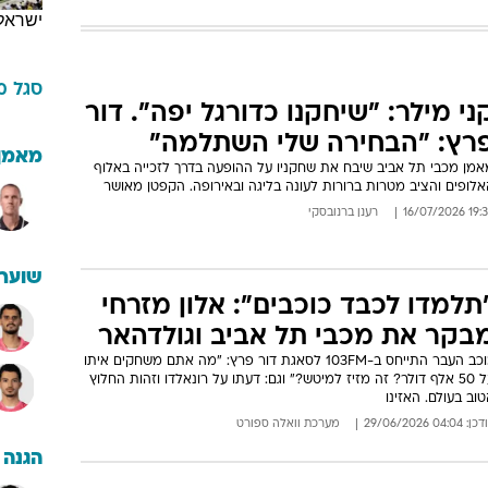
ישראל
סגל
מ
ני מילר: "שיחקנו כדורגל יפה". דור
רץ: "הבחירה שלי השתלמה"
מאמן
אמן מכבי תל אביב שיבח את שחקניו על ההופעה בדרך לזכייה באלוף
לופים והציב מטרות ברורות לעונה בליגה ובאירופה. הקפטן מאושר
19:32 16/07/
רענן ברנובסקי
שוערי
תלמדו לכבד כוכבים": אלון מזרחי
בקר את מכבי תל אביב וגולדהאר
כוכב העבר התייחס ב-103FM לסאגת דור פרץ: "מה אתם משחקים איתו
על 50 אלף דולר? זה מזיז למיטש?" וגם: דעתו על רונאלדו וזהות החלוץ
וב בעולם. האזינו
: 04:04 29/06/2026
מערכת וואלה ספורט
הגנה