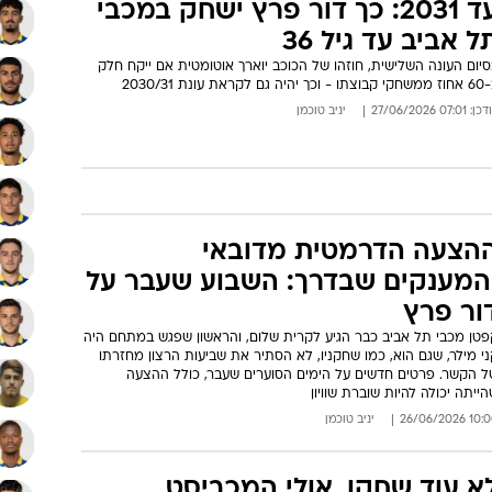
עד 2031: כך דור פרץ ישחק במכבי
ל אביב עד גיל 36
יום העונה השלישית, חוזהו של הכוכב יוארך אוטומטית אם ייקח חלק
וכך יהיה גם לקראת עונת 2030/31
: 07:01 27/06/2026
יניב טוכמן
הצעה הדרמטית מדובאי
המענקים שבדרך: השבוע שעבר על
ור פרץ
פטן מכבי תל אביב כבר הגיע לקרית שלום, והראשון שפגש במתחם היה
י מילר, שגם הוא, כמו שחקניו, לא הסתיר את שביעות הרצון מחזרתו
ל הקשר. פרטים חדשים על הימים הסוערים שעבר, כולל ההצעה
ייתה יכולה להיות שוברת שוויון
10:00 26/06/
יניב טוכמן
א עוד שחקן, אולי המכביסט