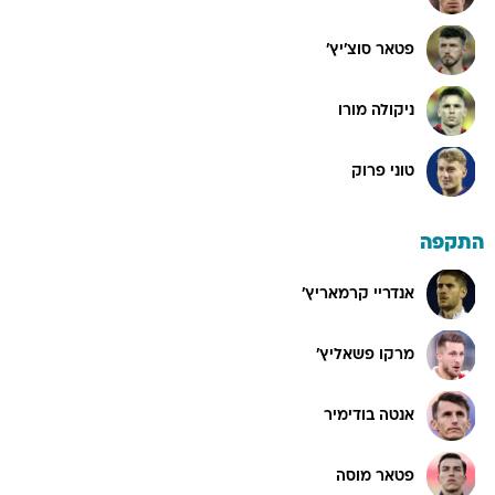
פטאר סוצ'יץ'
ניקולה מורו
טוני פרוק
התקפה
אנדריי קרמאריץ'
מרקו פשאליץ'
אנטה בודימיר
פטאר מוסה