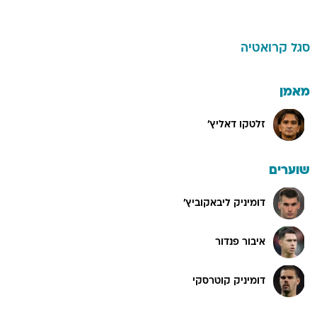
סגל
קרואטיה
מאמן
זלטקו דאליץ'
שוערים
דומיניק ליבאקוביץ'
איבור פנדור
דומיניק קוטרסקי