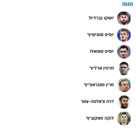
הגנה
יושקו גברדיול
יוסיפ סטנישיץ'
יוסיפ שוטאלו
מרטין ארליץ'
מרין פונגראצ'יץ'
דויה צ'אלטה-צאר
לוקה וושקוביץ'