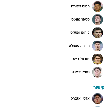
חסוס גייארדו
ססאר מונטס
ג'והאן ואסקס
חורחה סאנצ'ס
ישראל רייס
מתאו צ'אבס
קישור
אדסון אלברס