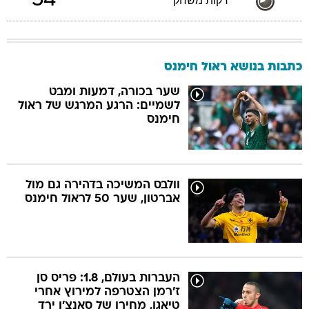
54
דקות משחק
כתבות בנושא ראול חימנס
שער בכורה, דמעות ומבט
לשמיים: הרגע המרגש של ראול
חימנס
וולבס המשיכה בדהירה גם מול
אברטון, שער 50 לראול חימנס
העברות בעולם, 1.8: פריס סן
ז'רמן הצטרפה למירוץ אחרי
טיאגו, מחירו של סאנצ'ו ירד