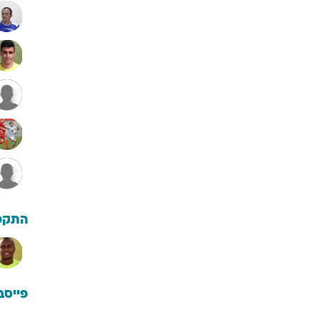
התקפ
פייסב