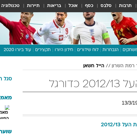
תרבות
סלבס
כסף
אוכל
בריאות
תיירות
טכנולוגיה
שחקים
הנבחרות
לוח שידורים
חידון היורו
תקצירים
עוד ביורו 2020
דיבור צפוף
 רמת השרון
הייל חשאן
תכנית היורו
סגל
ה
לוח תוצאות
כדורגל
מגזין
דעות ופרשנויות
מאמן
13
/
3
/
1
וואלה! ספורט
העל 2012/13
שוערי