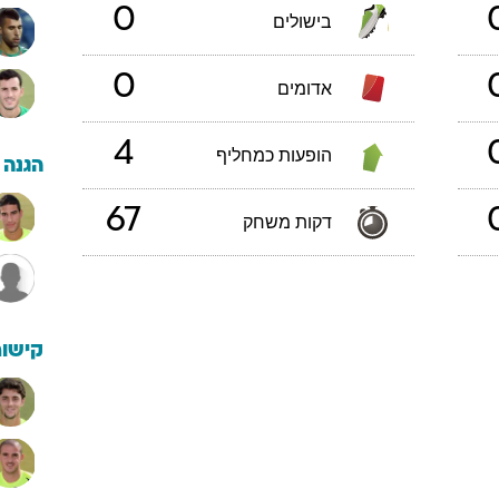
0
בישולים
0
אדומים
4
הופעות כמחליף
הגנה
67
דקות משחק
קישור