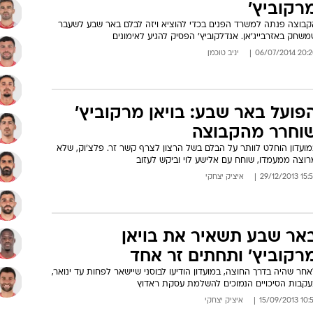
רקוביץ'
קבוצה פנתה למשרד הפנים בכדי להוציא ויזה לבלם באר שבע לשעבר
שחק באזרבייג'אן. אנדלקוביץ' הפסיק להגיע לאימונים
20:20 06/07/
יניב טוכמן
פועל באר שבע: בויאן מרקוביץ'
וחרר מהקבוצה
מועדון הוחלט לוותר על הבלם בשל הרצון לצרף קשר זר. פלצ'וק, שלא
רוצה ממעמדו, שוחח עם אלישע לוי וביקש לעזוב
15:56 29/12/
איציק יצחקי
אר שבע תשאיר את בויאן
רקוביץ' ותחתים זר אחד
חר שהיה בדרך החוצה, במועדון הודיעו לבוסני שיישאר לפחות עד ינואר,
עקבות הסיכויים הנמוכים להשלמת עסקת ראדוץ
10:57 15/09/
איציק יצחקי