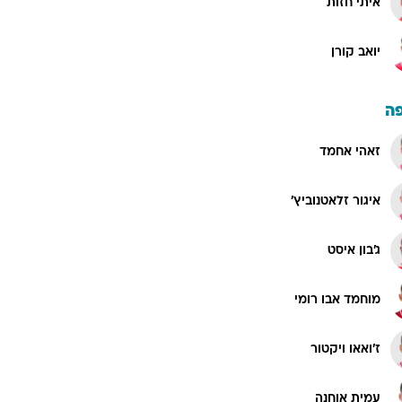
איתי חזות
יואב קורן
ה
זאהי אחמד
איגור זלאטנוביץ'
ג'בון איסט
מוחמד אבו רומי
ז'ואאו ויקטור
עמית אוחנה