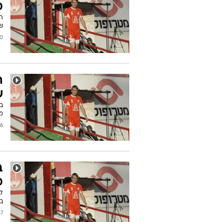
מ
ה
שמ
2014
ה
ש
ב
מ
2013
ב
מ
לא
ב
2013