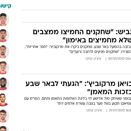
קישור
ביש: "שחקנים החמיצו ממצבים
לא מחמיצים באימון"
כזבה בהפועל באר שבע. שחקנים ביקרו את מרקוביץ': "חסר אחריות",
סבירו: "שחקנים מגיעים לרחבה ורועדים"
06:41 30/10/
איציק יצחקי
ויאן מרקוביץ': "הגעתי לבאר שבע
זכות המאמן"
בוסני ששיחק מול אלישע לוי בליגת האלופות התאמן וחתם. המו"מ עם
וסיאקו תקוע בשל פער בגובה עשרת אלפים דולר
16:45 31/07/
איציק יצחקי