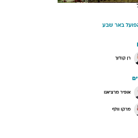
פועל באר שבע
רן קוז'וך
ם
אופיר מרציאנו
מרקו וולף