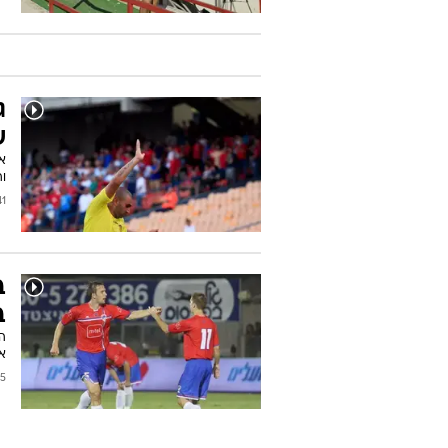
ג
ש
א
וה
2012
ב
ב
ה
א
2012