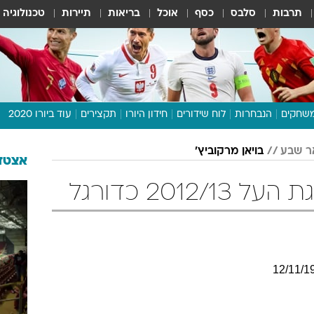
תרבות
סלבס
כסף
אוכל
בריאות
תיירות
טכנולוגיה
שחקים
הנבחרות
לוח שידורים
חידון היורו
תקצירים
עוד ביורו 2020
דיבור צפוף
ר שבע
בויאן מרקוביץ'
תכנית היורו
אצטדי
לוח תוצאות
2012/ כדורגל
מגזין
דעות ופרשנויות
וואלה! ספורט
12
/
11
/
1