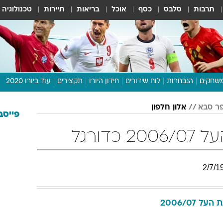
תרבות
סלבס
כסף
אוכל
בריאות
תיירות
טכנולוגיה
שחקים
הנבחרות
לוח שידורים
חידון היורו
תקצירים
עוד ביורו 2020
דיבור צפוף
ר סבא
אלון חלפון
תכנית היורו
פייסב
לוח תוצאות
כדורגל
מגזין
דעות ופרשנויות
2
/
7
/
1
וואלה! ספורט
העל 2006/07