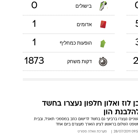
0
בישולים
1
אדומים
1
הופעות כמחליף
1873
2
דקות משחק
ן לוז ואלון חלפון נעצרו בחשד
הלבנת הון
ניים נעצרו ברביעי גם בחשד לרישום כוזב במסמכי תאגיד, ובבית
שפט השלום בראשון לציון הוארך מעצרם ביום אחד
09:59 28/07/
מערכת וואלה ספורט