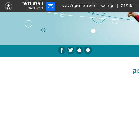
וואלה דואר
אופנה
עוד
שיתופי פעולה
קרא דואר
וק