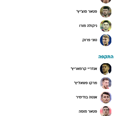
פטאר סוצ'יץ'
ניקולה מורו
טוני פרוק
התקפה
אנדריי קרמאריץ'
מרקו פשאליץ'
אנטה בודימיר
פטאר מוסה