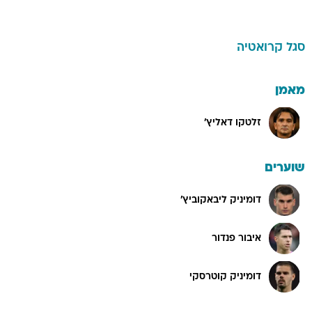
סגל
קרואטיה
מאמן
זלטקו דאליץ'
שוערים
דומיניק ליבאקוביץ'
איבור פנדור
דומיניק קוטרסקי