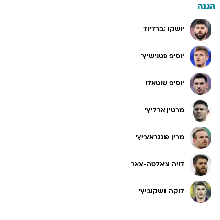
הגנה
יושקו גברדיול
יוסיפ סטנישיץ'
יוסיפ שוטאלו
מרטין ארליץ'
מרין פונגראצ'יץ'
דויה צ'אלטה-צאר
לוקה וושקוביץ'