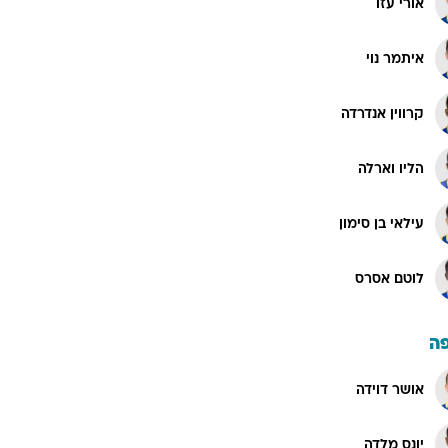
אורי עזו
איתמר נוי
קרווין אנדרדה
הליו וארלה
עילאי בן סימון
לוטם אסרס
ה
אושר דוידה
יונס מלדה