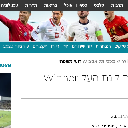
תרבות
סלבס
כסף
אוכל
בריאות
תיירות
טכנולוגיה
שחקים
הנבחרות
לוח שידורים
חידון היורו
תקצירים
עוד ביורו 2020
דיבור צפוף
מכבי תל אביב
רועי משפתי
תכנית היורו
אצטדי
לוח תוצאות
רועי משפתי בטבלת ליגת העל Winner
מגזין
דעות ופרשנויות
וואלה! ספורט
23
/
11
/
1
אביב
,
שוער
תפקיד: