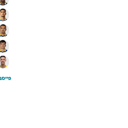
פייסב