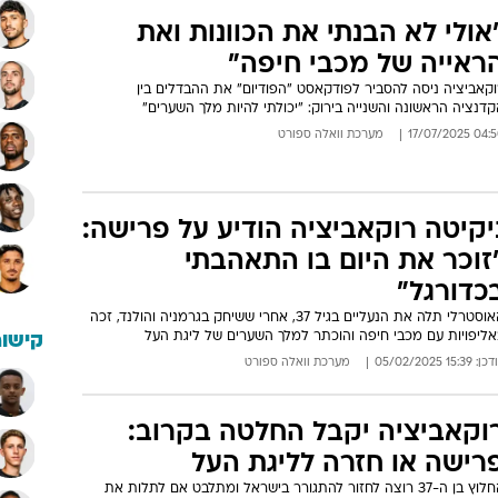
אולי לא הבנתי את הכוונות ואת
ראייה של מכבי חיפה"
וקאביציה ניסה להסביר לפודקאסט "הפודיום" את ההבדלים בין
דנציה הראשונה והשנייה בירוק: "יכולתי להיות מלך השערים"
04:50 17/07/
מערכת וואלה ספורט
יקיטה רוקאביציה הודיע על פרישה:
זוכר את היום בו התאהבתי
כדורגל"
האוסטרלי תלה את הנעליים בגיל 37, אחרי ששיחק בגרמניה והולנד, זכה
אליפויות עם מכבי חיפה והוכתר למלך השערים של ליגת העל
קישור
: 15:39 05/02/2025
מערכת וואלה ספורט
וקאביציה יקבל החלטה בקרוב:
רישה או חזרה לליגת העל
החלוץ בן ה-37 רוצה לחזור להתגורר בישראל ומתלבט אם לתלות את