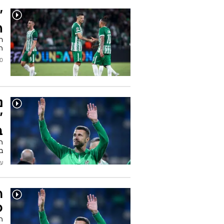
"
ה
ר
הק
2025
נ
"
ב
ב
עודכן
ר
פ