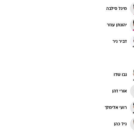
מיגל סילבה
יהונתן עוזר
דביר ניר
נבו שדו
אורי דהן
רועי אלימלך
גיל כהן