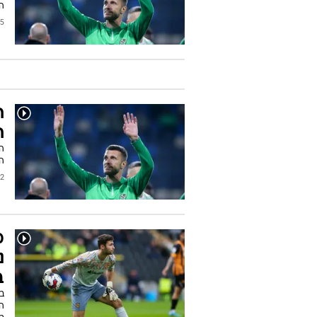
ה
2024
ח
ח
ה
2023
מ
נ
ב
ב