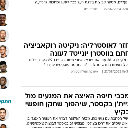
נעליים. מספר קבוצות בליגת העל כבר גיששו ומחכות להכרעה
09:05 22/07/
שלמה וייס
זר לאוסטרליה: ניקיטה רוקאביציה
תם בווסטרן יונייטד לעונה
החלוץ בן ה-36 עזב את ישראל אחרי שמונה שנים ו-89 שערים בליגת
על. מאמנו החדש מתלהב: "זו החתמה פנטסטית עבורנו"
06:52 27/09/
מערכת וואלה ספורט
כבי חיפה האיצה את המגעים מול
התקפ
יית'ן בקסטר, שיהפוך שחקן חופשי
קיץ
של הסחבת עם ג'וש כהן, מנסה האלופה לצרף את השוער האנגלי בן
ה-24 שסיים את דרכו בצ'לסי. מבוקש גם במספר קבוצות צ'מפיונשיפ.