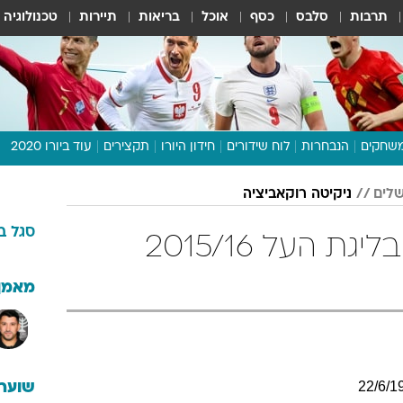
תרבות
סלבס
כסף
אוכל
בריאות
תיירות
טכנולוגיה
שחקים
הנבחרות
לוח שידורים
חידון היורו
תקצירים
עוד ביורו 2020
דיבור צפוף
שלים
ניקיטה רוקאביציה
תכנית היורו
סגל
ב
לוח תוצאות
ניקיטה רוקאביציה בליגת העל 2015/16
מגזין
דעות ופרשנויות
מאמן
וואלה! ספורט
22
/
6
/
1
שוערי