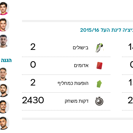
ציה
ליגת העל 2015/16
2
1
בישולים
הגנה
0
אדומים
2
1
הופעות כמחליף
2430
2
דקות משחק