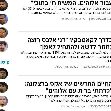
בור אלוהים. המשיח חי בתוכי"
צפו: מגן העבר הטיף בכנס נוצרי ושיתף בחוויותיו בכלא בפני כ-35 אלף
ש: "ישו שחרר אותי, הוא ישבור גם את הכלא הפנימי שבתוככם"
17:57 04/05
מערכת וואלה ספורט
דרך לקאמבק? "דני אלבס רוצה
חזור לדשא ולהתחיל לאמן"
מהכלא לכנסייה, ומהכנסייה לכר הדשא: ESPN מדווח כי המגן הברזילאי
בן ה-42 בדרך לרכוש מועדון בליגה השלישית בפורטוגל ולשוב לשחק
קרוב
קישור
: 08:44 22/12/2025
מערכת וואלה ספורט
חיים החדשים של אקס ברצלונה:
כרתתי ברית עם אלוהים"
י אלבס הופיע בכנסייה אוונגליסטית בג'ירונה כדרשן: ""צריך לקחת
צינות את הדברים של אלוהים. אני הוכחה לכך"
09:59 30/10/
מערכת וואלה ספורט