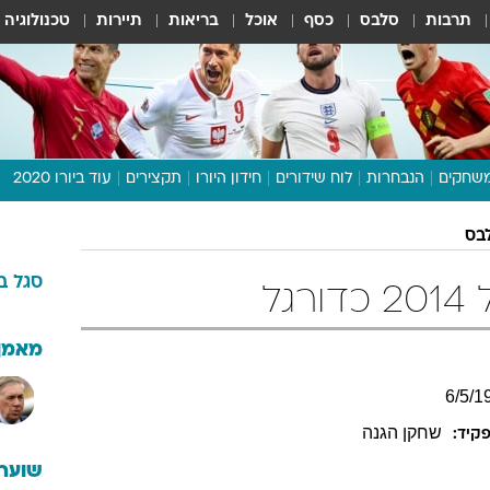
תרבות
סלבס
כסף
אוכל
בריאות
תיירות
טכנולוגיה
שחקים
הנבחרות
לוח שידורים
חידון היורו
תקצירים
עוד ביורו 2020
דיבור צפוף
לבס
תכנית היורו
סגל
ב
לוח תוצאות
גל
מגזין
דעות ופרשנויות
מאמן
וואלה! ספורט
6
/
5
/
1
שחקן הגנה
קיד:
שוערי