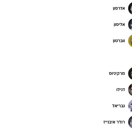
אדרסון
אליסון
ווברטון
מרקיניוס
דנילו
גבריאל
רוז'ר איבנייז