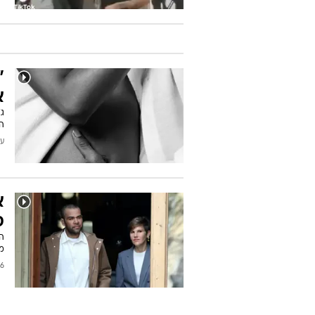
"
א
ג
ה
עודכן
א
ס
הב
מי
2025