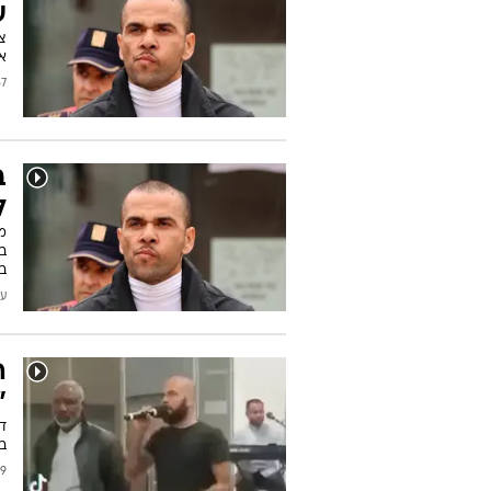
ע
אי
/2026
ב
ל
ב
עודכן
ה
"
דנ
בר
2025