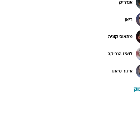
אנדריק
ריאן
מתאוס קוניה
לואיז הנריקה
איגור טיאגו
וק