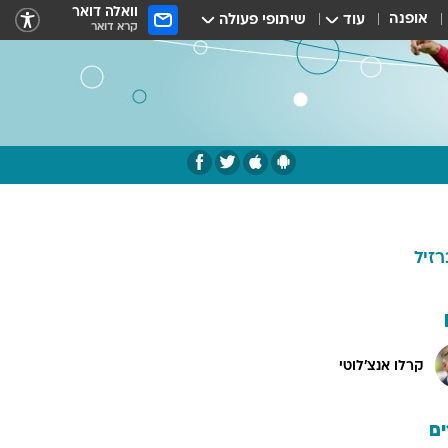
וואלה דואר
אופנה
עוד
שיתופי פעולה
קרא דואר
רזיל
קרלו אנצ'לוטי
ם