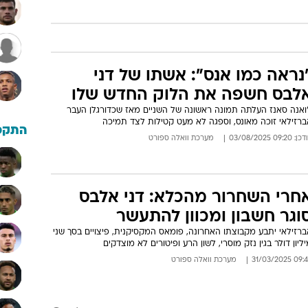
נראה כמו אנס": אשתו של דני
לבס חשפה את הלוק החדש שלו
'ואנה סאנז העלתה תמונה ראשונה של השניים מאז שכדורגלן העבר
ברזילאי זוכה מאונס, וספגה לא מעט קטילות לצד תמיכה
התקפ
: 09:20 03/08/2025
מערכת וואלה ספורט
חרי השחרור מהכלא: דני אלבס
וגר חשבון ומכוון להתעשר
רזילאי יתבע מקבוצתו האחרונה, פומאס המקסיקנית, פיצויים בסך שני
ליון דולר בגין נזק מוסרי, לשון הרע ופיטורים לא מוצדקים
09:46 31/03/
מערכת וואלה ספורט