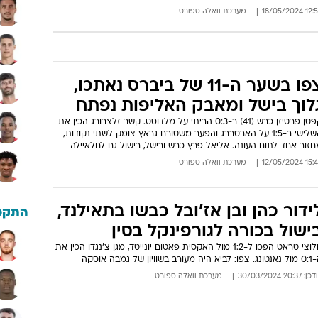
12:55 18/05/
מערכת וואלה ספורט
צפו בשער ה-11 של ביברס נאתכו,
לוך בישל ומאבק האליפות נפתח
קפטן פרטיזן כבש (41) ב-0:3 הביתי על מלדוסט. קשר זלצבורג הכין את
השלישי ב-1:5 על הארטברג והפער משטורם גראץ צומק לשתי נקודות,
זור אחד לתום העונה. אליאל פרץ כבש ובישל, בישול גם לחלאיילה
15:45 12/05/
מערכת וואלה ספורט
ידור כהן ובן אז'ובל כבשו בתאילנד,
התקפ
ישול בכורה לגורפינקל בסין
חלוצי טראט הפכו ל-1:2 מול האקסית פאטום יונייטד, מגן צ'נגדו הכין את
יא היה מעורב בשוויון של גמבה אוסקה
: 20:37 30/03/2024
מערכת וואלה ספורט