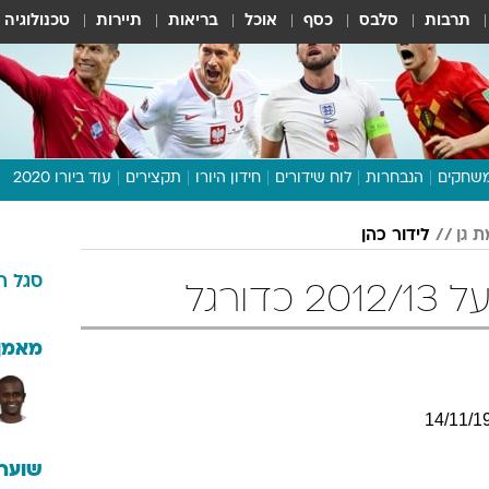
תרבות
סלבס
כסף
אוכל
בריאות
תיירות
טכנולוגיה
שחקים
הנבחרות
לוח שידורים
חידון היורו
תקצירים
עוד ביורו 2020
דיבור צפוף
 גן
לידור כהן
תכנית היורו
סגל
ה
לוח תוצאות
דורגל
מגזין
דעות ופרשנויות
מאמן
וואלה! ספורט
14
/
11
/
1
שוערי