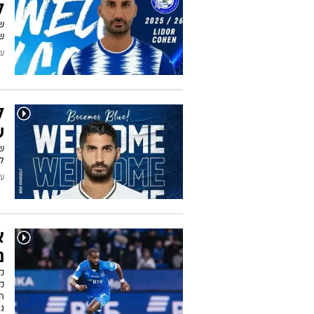
ל
ש
ש
עודכן
ל
ש
ש
ל
עודכן
א
נ
ק
גנ