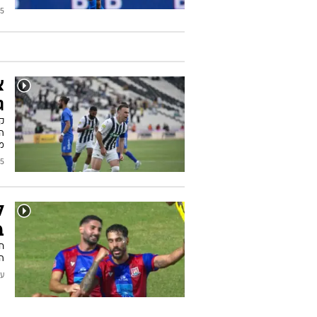
2024
ג
מח
2024
ל
ב
ה-0:1 מול נאנטונג. צפו: לב
עודכן