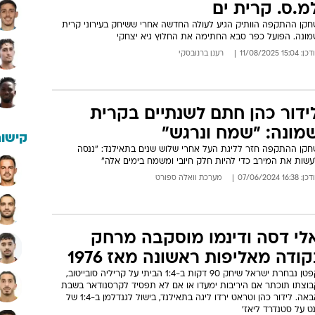
מ.ס. קרית ים
חקן ההתקפה הוותיק הגיע לעולה החדשה אחרי ששיחק בעירוני קרית
מונה. הפועל כפר סבא החתימה את החלוץ גיא יצחקי
: 15:04 11/08/2025
רענן ברנובסקי
ידור כהן חתם לשנתיים בקרית
מונה: "שמח ונרגש"
קישור
חקן ההתקפה חזר לליגת העל אחרי שלוש שנים בתאילנד: "ננסה
עשות את המירב כדי להיות חלק חיובי ומשמח בימים אלה"
: 16:38 07/06/2024
מערכת וואלה ספורט
לי דסה ודינמו מוסקבה מרחק
קודה מאליפות ראשונה מאז 1976
קפטן נבחרת ישראל שיחק 90 דקות ב-1:4 הביתי על קריליה סובייטוב,
בוצתו תוכתר אם היריבות ימעדו או אם לא תפסיד לקרסנודאר בשבת
הבאה. לידור כהן וטראט ירדו ליגה בתאילנד, בישול לגנדלמן ב-1:4 של
ט על סטנדרד ליאז'