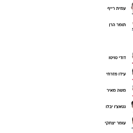
עמית רייף
תומר הרן
דודי טויטו
עידו מזרחי
משה מאיר
גטאצ'ו יבלו
עומר יצחקי