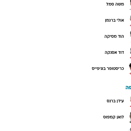
משה סמל
אולי ברגמן
הוד מסיקה
דוד אסנקה
כריסטופר בוניפייס
ה
עידן ברנס
לואן קמפוס