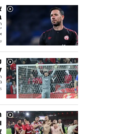
א
ב
הש
"
אל
עודכן
ק
ל
בא
2026
ה
ו
א