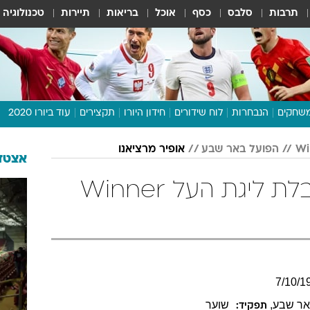
תרבות
סלבס
כסף
אוכל
בריאות
תיירות
טכנולוגיה
שחקים
הנבחרות
לוח שידורים
חידון היורו
תקצירים
עוד ביורו 2020
דיבור צפוף
הפועל באר שבע
אופיר מרציאנו
תכנית היורו
אצטדי
לוח תוצאות
אופיר מרציאנו בטבלת ליגת העל Winner
מגזין
דעות ופרשנויות
וואלה! ספורט
7
/
10
/
1
אר שבע
,
שוער
תפקיד: