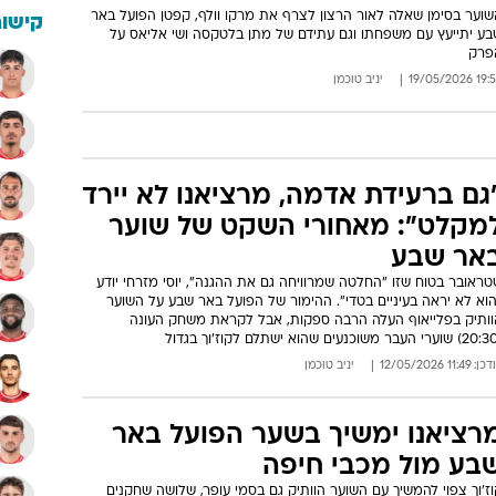
שוער בסימן שאלה לאור הרצון לצרף את מרקו וולף, קפטן הפועל באר
קישור
בע יתייעץ עם משפחתו וגם עתידם של מתן בלטקסה ושי אליאס על
פרק
19:56 19/05/
יניב טוכמן
גם ברעידת אדמה, מרציאנו לא יירד
מקלט": מאחורי השקט של שוער
אר שבע
ראובר בטוח שזו "החלטה שמרוויחה גם את ההגנה", יוסי מזרחי יודע
וא לא יראה בעיניים בטדי". ההימור של הפועל באר שבע על השוער
וותיק בפלייאוף העלה הרבה ספקות, אבל לקראת משחק העונה
: 11:49 12/05/2026
יניב טוכמן
רציאנו ימשיך בשער הפועל באר
בע מול מכבי חיפה
ז'וך צפוי להמשיך עם השוער הוותיק גם בסמי עופר, שלושה שחקנים