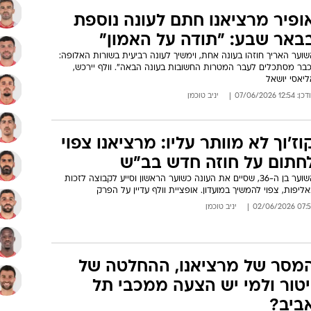
ופיר מרציאנו חתם לעונה נוספת
באר שבע: "תודה על האמון"
וער האריך חוזהו בעונה אחת, וימשיך לעונה רביעית בשורות האלופה:
כבר מסתכלים לעבר המטרות החשובות בעונה הבאה". וולף יירכש,
יאסי יושאל
: 12:54 07/06/2026
יניב טוכמן
וז'וך לא מוותר עליו: מרציאנו צפוי
חתום על חוזה חדש בב"ש
השוער בן ה-36, שסיים את העונה כשוער הראשון וסייע לקבוצה לזכות
ליפות, צפוי להמשיך במועדון. אופציית וולף עדיין על הפרק
07:55 02/06/
יניב טוכמן
מסר של מרציאנו, ההחלטה של
יטור ולמי יש הצעה ממכבי תל
ביב?