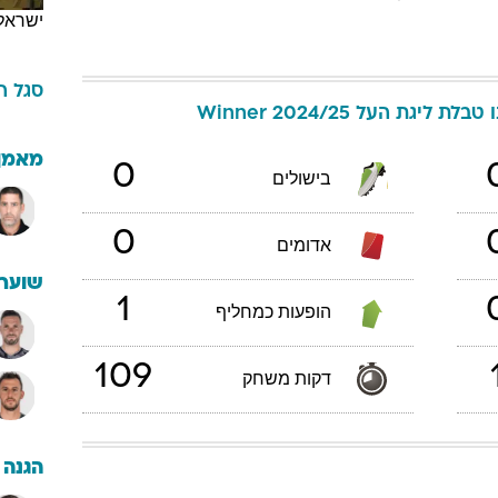
ישראל
סגל
ה
טבלת ליגת העל Winner 2024/25
מאמן
0
בישולים
0
אדומים
שוערי
1
הופעות כמחליף
109
דקות משחק
הגנה