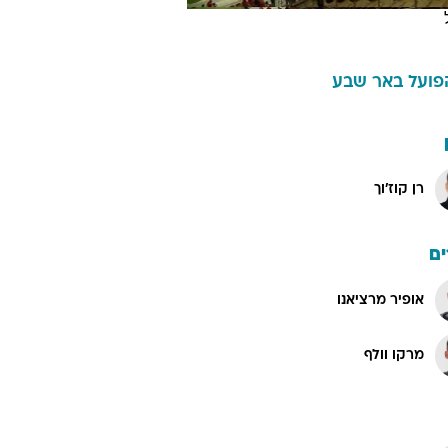
פועל באר שבע
רן קוז'וך
ם
אופיר מרציאנו
מרקו וולף