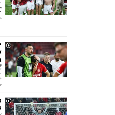
ה
ש
ה
2026
"
ל
ב
שט
"ה
ה
(20:30) שוערי העבר משוכנעים שהוא ישתלם לקוז'וך בגדול
עודכן
מ
ש
קו