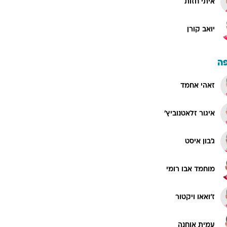
איתי חזות
יואב קורן
ה
זאהי אחמד
איגור זלאטנוביץ'
ג'בון איסט
מוחמד אבו רומי
ז'ואאו ויקטור
עמית אוחנה