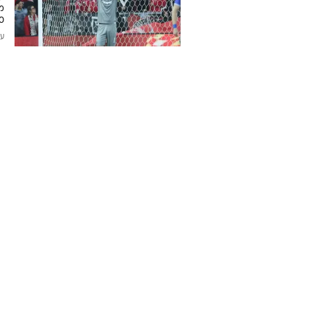
מת
:00
עודכן