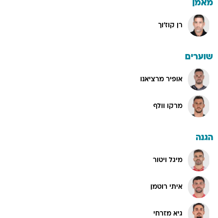
מאמן
רן קוז'וך
שוערים
אופיר מרציאנו
מרקו וולף
הגנה
מיגל ויטור
איתי רוטמן
גיא מזרחי