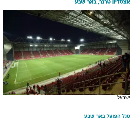
אצטדיון טרנר, באר שבע
ישראל
סגל
הפועל באר שבע