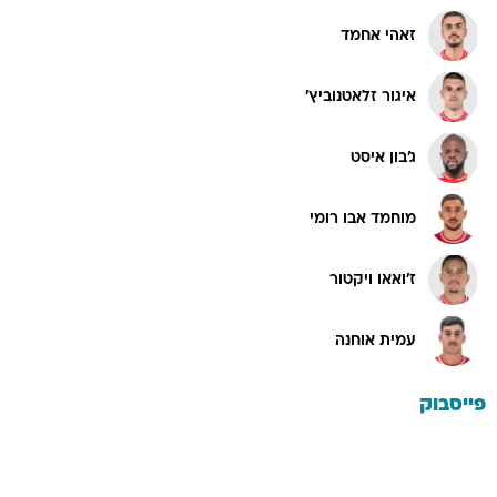
זאהי אחמד
איגור זלאטנוביץ'
ג'בון איסט
מוחמד אבו רומי
ז'ואאו ויקטור
עמית אוחנה
פייסבוק