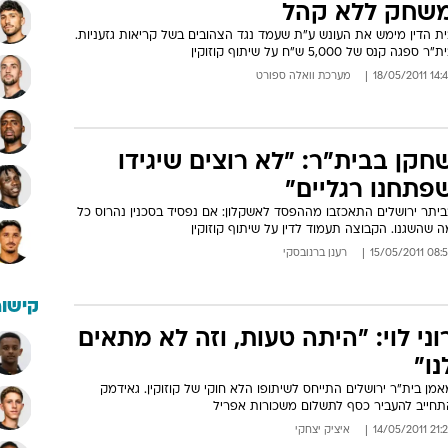
שחק ללא קהל
ית הדין מימש את העונש ע"ת שעמד נגד הצהובים בשל קריאות גזעניות.
"ר ספגה קנס של 5,000 ש"ח על שיתוף קוזוקין
14:48 18/05/
מערכת וואלה ספורט
חקן בבית"ר: "לא רוצים שיגידו
פתחנו רגליים"
יתר ירושלים התאכזבו מההפסד לאשקלון: אם נפסיד בסכנין נהרוס כל
 שהשגנו. הקבוצה תעמוד לדין על שיתוף קוזוקין
08:59 15/05/
רענן ברנובסקי
קישור
וני לוי: "היתה טעות, וזה לא מתאים
נו"
מן בית"ר ירושלים התייחס לשיתופו הלא חוקי של קוזוקין. גאידמק
תחייב להעביר כסף לתשלום משכורות אפריל
21:28 14/05/
איציק יצחקי