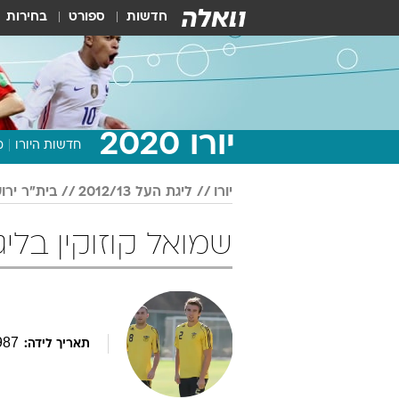
חדשות
ספורט
בחירות
יורו 2020
חדשות היורו
מ
יורו
ליגת העל 2012/13
בית"ר ירו
שמואל קוזוקין בליגת העל /13
987
תאריך לידה: