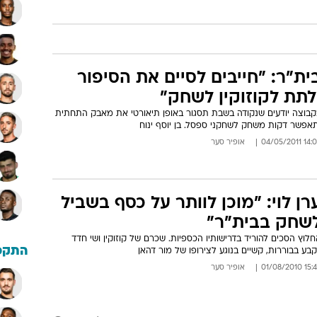
ית"ר: "חייבים לסיים את הסיפור
לתת לקוזוקין לשחק"
קבוצה יודעים שנקודה בשבת תסגור באופן תיאורטי את מאבק התחתית
תאפשר דקות משחק לשחקני ספסל. בן יוסף ינוח
14:05 04/05/
אופיר סער
רן לוי: "מוכן לוותר על כסף בשביל
שחק בבית"ר"
לוץ הסכים להוריד בדרישותיו הכספיות. שכרם של קוזוקין ושי חדד
התקפ
קבע בבוררות, קשיים בנוגע לצירופו של מור דהאן
15:44 01/08/
אופיר סער