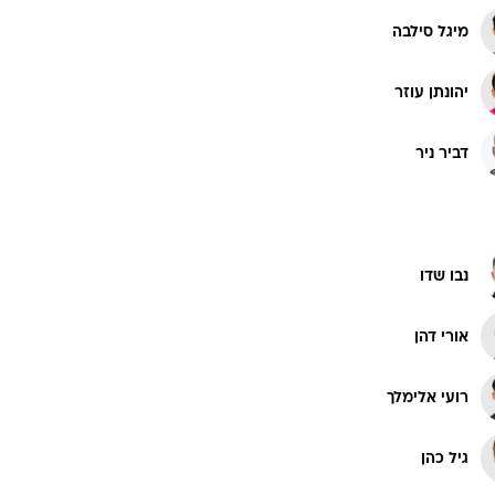
מיגל סילבה
יהונתן עוזר
דביר ניר
נבו שדו
אורי דהן
רועי אלימלך
גיל כהן