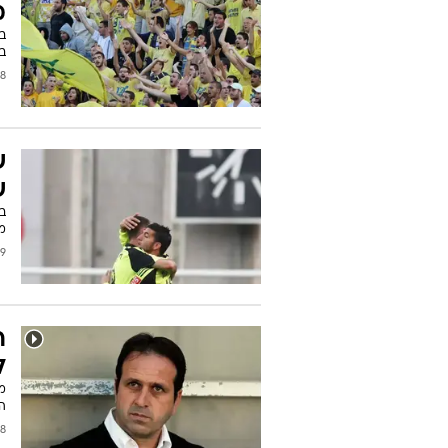
מ
ב
בית
2011
ש
ש
בב
מה
2011
ר
ל
מא
ה
2011