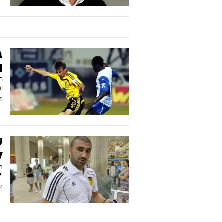
ב
ו
ב
ו
2011
ע
ל
הח
יי
2010