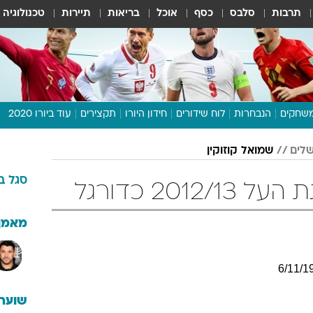
תרבות
סלבס
כסף
אוכל
בריאות
תיירות
טכנולוגיה
שחקים
הנבחרות
לוח שידורים
חידון היורו
תקצירים
עוד ביורו 2020
דיבור צפוף
שלים
שמואל קוזוקין
תכנית היורו
סגל
ב
לוח תוצאות
2012 כדורגל
מגזין
דעות ופרשנויות
מאמן
וואלה! ספורט
6
/
11
/
1
שוערי