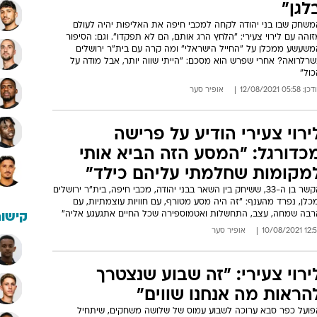
לגן"
משחק שבו בני יהודה לקחה למכבי חיפה את האליפות יהיה לעולם
והה עם לירוי צעירי: "הלחץ הרג אותם, הם לא תפקדו". וגם: הסיפור
משעשע ממכלן על "החייל הישראלי" ומה קרה עם בית"ר ירושלים
שרלרואה? אחרי שפרש הוא מסכם: "הייתי שווה יותר, אבל מודה על
כול"
: 05:58 12/08/2021
אופיר סער
ירוי צעירי הודיע על פרישה
כדורגל: "המסע הזה הביא אותי
מקומות שחלמתי עליהם כילד"
הקשר בן ה-33, ששיחק בין השאר בבני יהודה, מכבי חיפה, בית"ר ירושלים
כלן, נפרד מהענף: "זה היה מסע מטורף, עם חוויות עוצמתיות, עם
רבה שמחה, עצב, התחשלות ואטמוספירה שכל החיים אתגעגע אליה"
קישור
12:59 10/08/
אופיר סער
ירוי צעירי: "זה שבוע שנצטרך
הראות מה אנחנו שווים"
פועל כפר סבא ערוכה לשבוע עמוס של שלושה משחקים, שיתחיל