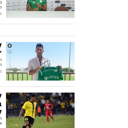
בא
כ
/2019
ל
"
המ
2019
ל
ב
ל
המ
א