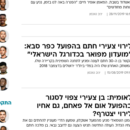
שדוד בשבת. המאמן אופיר חיים: "הפגרה באה לנו בזמן, נגיע עם
וחות מחודשים"
16:15 28/11
יניב טוכמן
ירוי צעירי חתם בהפועל כפר סבא:
מועדון מפואר בכדורגל הישראלי"
הקשר בן ה-30 חתם לעונה ומגיע לתחנה השמינית בקריירה שלו.
שחק האחרון שלו היה במדי בית"ר ירושלים בדצמבר 2018
09:10 15/08/
יניב טוכמן
אומית: בן צעירי צפוי לסגור
התקפ
הפועל אום אל פאחם, גם אחיו
ירוי יצטרף?
גן השמאלי מגיע מהפועל אשקלון, שמעון הדרי מעוניין להחתים גם את
חיו הגדול. העולה החדשה תגיש הצעה גם לדובב גבאי. בן מלכה חתם