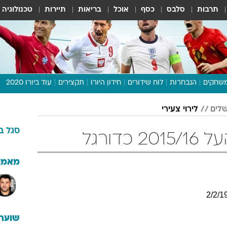
תרבות
סלבס
כסף
אוכל
בריאות
תיירות
טכנולוגיה
שחקים
הנבחרות
לוח שידורים
חידון היורו
תקצירים
עוד ביורו 2020
דיבור צפוף
שלים
לירוי צעירי
תכנית היורו
סגל
ב
לוח תוצאות
כדורגל
מגזין
דעות ופרשנויות
מאמן
וואלה! ספורט
2
/
2
/
1
שוערי