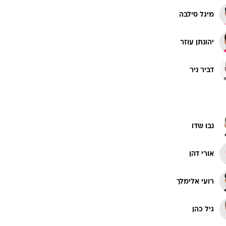
מיגל סילבה
יהונתן עוזר
דביר ניר
נבו שדו
אורי דהן
רועי אלימלך
גיל כהן