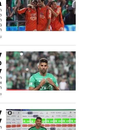
ב
ה
מז
ה
ב
ה
עודכן
ל
מ
ל
ומ
ה
2021
ל
ל
ה