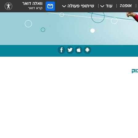
וואלה דואר
אופנה
עוד
שיתופי פעולה
קרא דואר
וק