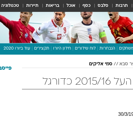
תרבות
סלבס
כסף
אוכל
בריאות
תיירות
טכנולוגיה
שחקים
הנבחרות
לוח שידורים
חידון היורו
תקצירים
עוד ביורו 2020
דיבור צפוף
ר סבא
סמי אליקים
תכנית היורו
פייסב
לוח תוצאות
 כדורגל
מגזין
דעות ופרשנויות
וואלה! ספורט
30
/
3
/
1