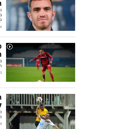
ה
נ
בב
ס
עודכן
מ
ה
הא
2012
ה
ל
כ
מ
2012