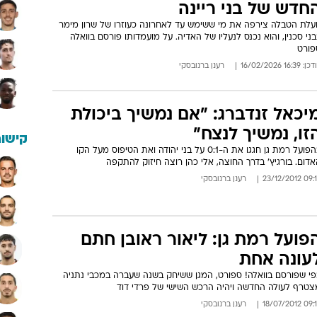
חדש של בני ריינה
ועלת הטבלה צירפה את מי ששימש עד לאחרונה כעוזרו של שרון מימר
ני סכנין, והוא נכנס לנעליו של האדיה. על מועמדותו פורסם בוואלה
פורט
: 16:39 16/02/2026
רענן ברנובסקי
יכאל זנדברג: "אם נמשיך ביכולת
זו, נמשיך לנצח"
קישור
בהפועל רמת גן חגגו את ה-0:1 על בני יהודה ואת הטיפוס מעל הקו
דום. בורגיץ' בדרך החוצה, אלי כהן רוצה חיזוק להתקפה
09:13 23/12/
רענן ברנובסקי
פועל רמת גן: ליאור ראובן חתם
עונה אחת
פי שפורסם בוואלה! ספורט, המגן ששיחק בשנה שעברה במכבי נתניה
צטרף לעולה החדשה ויהיה הרכש השישי של פרדי דוד
09:14 18/07/
רענן ברנובסקי