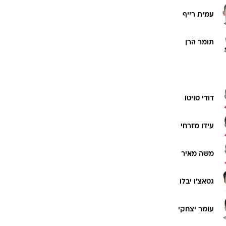
עמית רייף
תומר הרן
דודי טויטו
עידו מזרחי
משה מאיר
גטאצ'ו יבלו
עומר יצחקי