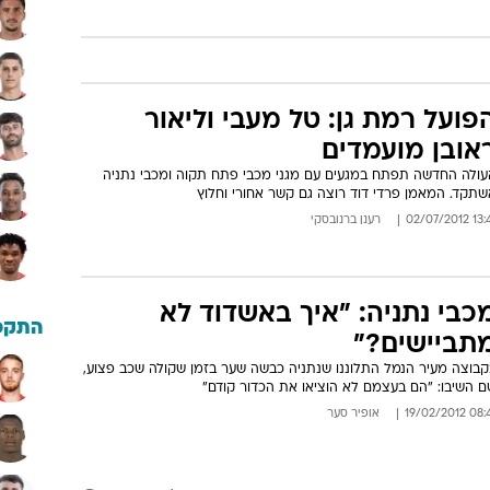
פועל רמת גן: טל מעבי וליאור
אובן מועמדים
עולה החדשה תפתח במגעים עם מגני מכבי פתח תקוה ומכבי נתניה
שתקד. המאמן פרדי דוד רוצה גם קשר אחורי וחלוץ
13:41 02/07
רענן ברנובסקי
כבי נתניה: "איך באשדוד לא
התקפ
תביישים?"
קבוצה מעיר הנמל התלוננו שנתניה כבשה שער בזמן שקולה שכב פצוע,
ם השיבו: "הם בעצמם לא הוציאו את הכדור קודם"
08:41 19/02/
אופיר סער