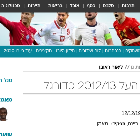
תרבות
סלבס
כסף
אוכל
בריאות
תיירות
טכנולוגיה
שחקים
הנבחרות
לוח שידורים
חידון היורו
תקצירים
עוד ביורו 2020
דיבור צפוף
 גן
ליאור ראובן
תכנית היורו
סגל
ה
לוח תוצאות
2 כדורגל
מגזין
דעות ופרשנויות
מאמן
וואלה! ספורט
12
/
12
/
1
ריינה
,
מאמן
תפקיד:
שוערי