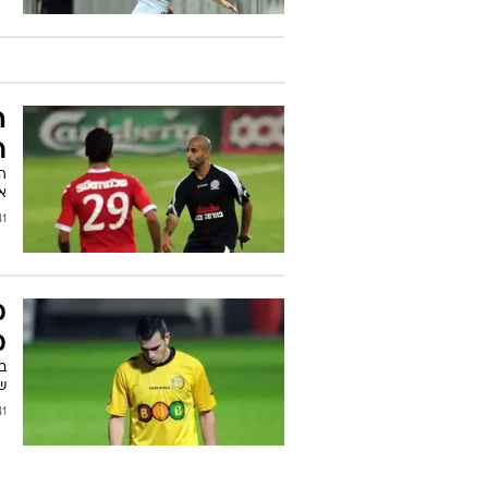
ה
ר
ה
א
/2012
מ
מ
ב
ש
2012