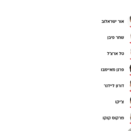
אור ישראלוב
שחר פיבן
טל ארצ'ל
פרנן מאיימבו
דורון ליידנר
צ'יקו
מרקוס קוקו