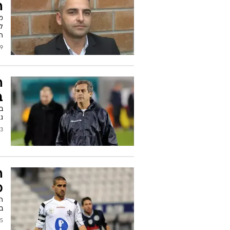
ה
מ
לכ
הי
2014
ה
ב
ב
ג
2012
ה
מ
ה
ב
2012