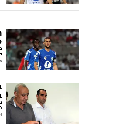
ר
פ
ב
וי
/2011
ב
ב
ב
הד
/2010