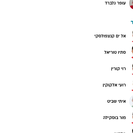
עופר גלברד
אל ים קנצפולסקי
סתיו טוריאל
רוי קורין
רועי אלקוקין
איתי שביט
מור בוסקילה