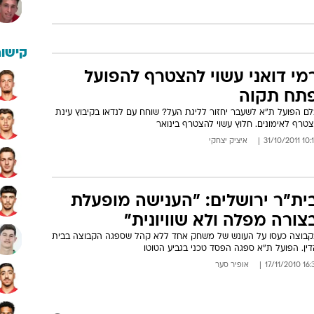
קישור
מי דואני עשוי להצטרף להפועל
תח תקוה
לם הפועל ת"א לשעבר יחזור לליגת העל? שוחח עם לנדאו בקיבוץ עינת
צטרף לאימונים. חלוץ עשוי להצטרף בינואר
10:15 31/10
איציק יצחקי
ית"ר ירושלים: "הענישה מופעלת
צורה מפלה ולא שוויונית"
קבוצה כעסו על העונש של משחק אחד ללא קהל שספגה הקבוצה בבית
ין. הפועל ת"א ספגה הפסד טכני בגביע הטוטו
16:31 17/11
אופיר סער