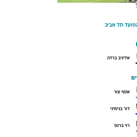
פועל תל אביב
אליניב ברדה
ם
אסף צור
דור בנימיני
רוי ברנס