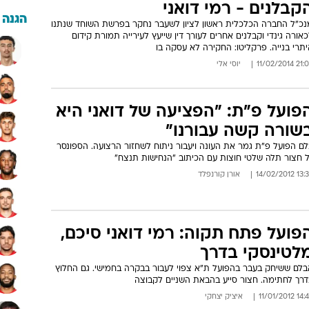
קבלנים - רמי דואני
הגנה
נכ"ל החברה הכלכלית ראשון לציון לשעבר נחקר בפרשת השוחד שנתנו
אורה גינדי וקבלנים אחרים לעורך דין שייעץ לעירייה תמורת קידום
תרי בנייה. פרקליטו: החקירה לא עסקה בו
21:09 11/02/
יוסי אלי
פועל פ"ת: "הפציעה של דואני היא
שורה קשה עבורנו"
לם הפועל פ"ת גמר את העונה ויעבור ניתוח לשחזור הרצועה. הספונסר
ל חצור תלה שלטי חוצות עם הכיתוב "הנחישות תנצח"
13:33 14/02/
אורן קורנפלד
פועל פתח תקוה: רמי דואני סיכם,
לטינסקי בדרך
בלם ששיחק בעבר בהפועל ת"א צפוי לעבור בבקרה בחמישי. גם החלוץ
דרך לחתימה. חצור סייע בהבאת השניים לקבוצה
14:45 11/01/
איציק יצחקי