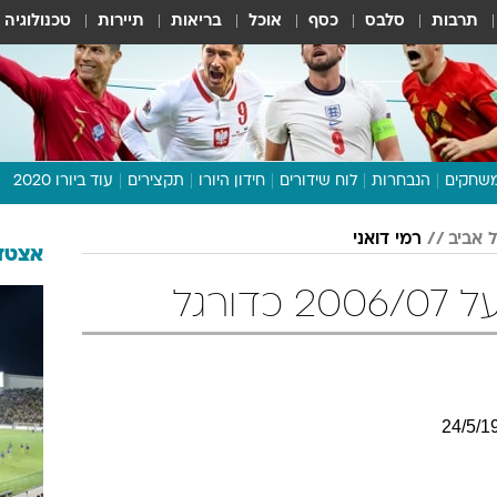
תרבות
סלבס
כסף
אוכל
בריאות
תיירות
טכנולוגיה
שחקים
הנבחרות
לוח שידורים
חידון היורו
תקצירים
עוד ביורו 2020
דיבור צפוף
 אביב
רמי דואני
תכנית היורו
אצטדי
לוח תוצאות
ורגל
מגזין
דעות ופרשנויות
וואלה! ספורט
24
/
5
/
1