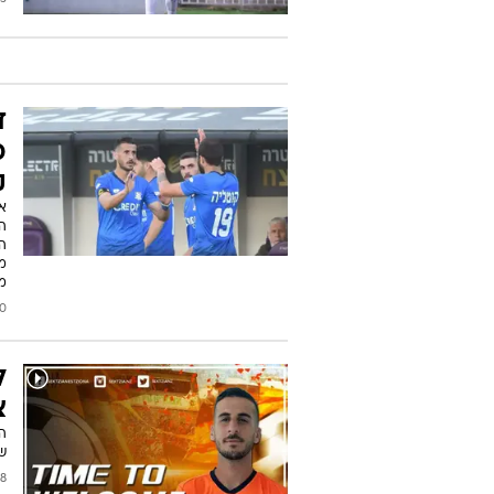
ד
כ
ק
אח
הל
המ
מ
מר
2022
ל
צ
ש
/2021