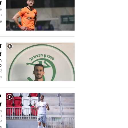
ל-19 מ
ה
עודכן
ד
א
מ
נ
/2023
י
ל
מל
ג
פ
2022