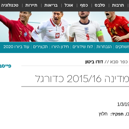
תרבות
סלבס
כסף
אוכל
בריאות
תיירות
טכנולוגיה
שחקים
הנבחרות
לוח שידורים
חידון היורו
תקצירים
עוד ביורו 2020
דיבור צפוף
כפר סבא
דודו ביטון
תכנית היורו
פייסב
לוח תוצאות
201 כדורגל
מגזין
דעות ופרשנויות
וואלה! ספורט
1
/
3
/
1
ו
,
חלוץ
תפקיד: