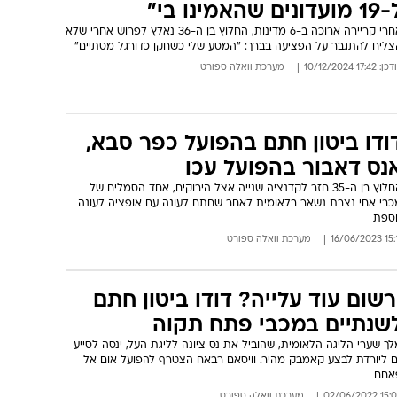
ועדונים שהאמינו בי"
אחרי קריירה ארוכה ב-6 מדינות, החלוץ בן ה-36 נאלץ לפרוש אחרי שלא
צליח להתגבר על הפציעה בברך: "המסע שלי כשחקן כדורגל מסתיים"
: 17:42 10/12/2024
מערכת וואלה ספורט
ודו ביטון חתם בהפועל כפר סבא,
נס דאבור בהפועל עכו
החלוץ בן ה-35 חזר לקדנציה שנייה אצל הירוקים, אחד הסמלים של
כבי אחי נצרת נשאר בלאומית לאחר שחתם לעונה עם אופציה לעונה
וספת
15:11 16/06
מערכת וואלה ספורט
רשום עוד עלייה? דודו ביטון חתם
שנתיים במכבי פתח תקוה
ך שערי הליגה הלאומית, שהוביל את נס ציונה לליגת העל, ינסה לסייע
ם ליורדת לבצע קאמבק מהיר. וויסאם רבאח הצטרף להפועל אום אל
אחם
15:05 02/06/
מערכת וואלה ספורט