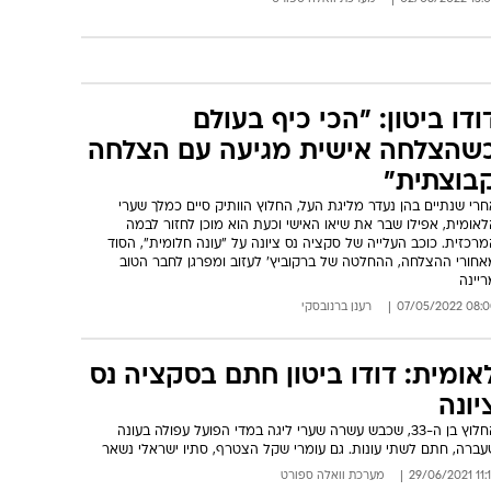
ודו ביטון: "הכי כיף בעולם
שהצלחה אישית מגיעה עם הצלחה
בוצתית"
רי שנתיים בהן נעדר מליגת העל, החלוץ הוותיק סיים כמלך שערי
אומית, אפילו שבר את שיאו האישי וכעת הוא מוכן לחזור לבמה
רכזית. כוכב העלייה של סקציה נס ציונה על "עונה חלומית", הסוד
אחורי ההצלחה, ההחלטה של ברקוביץ' לעזוב ומפרגן לחבר הטוב
יינה
08:00 07/05/
רענן ברנובסקי
אומית: דודו ביטון חתם בסקציה נס
יונה
החלוץ בן ה-33, שכבש עשרה שערי ליגה במדי הפועל עפולה בעונה
עברה, חתם לשתי עונות. גם עומרי שקל הצטרף, סתיו ישראלי נשאר
11:18 29/06
מערכת וואלה ספורט