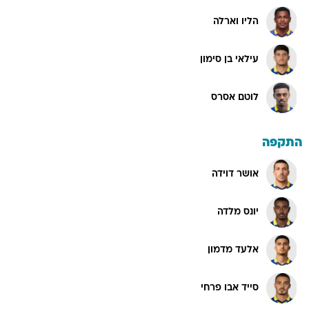
הליו וארלה
עילאי בן סימון
לוטם אסרס
התקפה
אושר דוידה
יונס מלדה
אלעד מדמון
סייד אבו פרחי