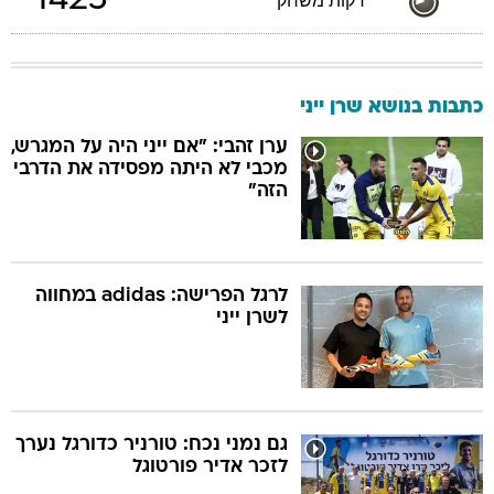
1425
דקות משחק
כתבות בנושא שרן ייני
ערן זהבי: "אם ייני היה על המגרש,
מכבי לא היתה מפסידה את הדרבי
הזה"
לרגל הפרישה: adidas במחווה
לשרן ייני
גם נמני נכח: טורניר כדורגל נערך
לזכר אדיר פורטוגל