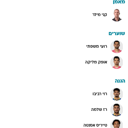
מאמן
קני מילר
שוערים
רועי משפתי
אופק מליקה
הגנה
רוי רביבו
רז שלמה
טייריס אסנטה