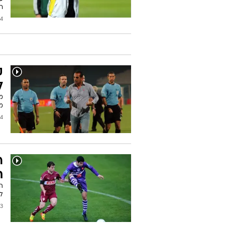
רו
/2014
ק
ל
מ
מא
2014
ר
ת
הח
ל
2013