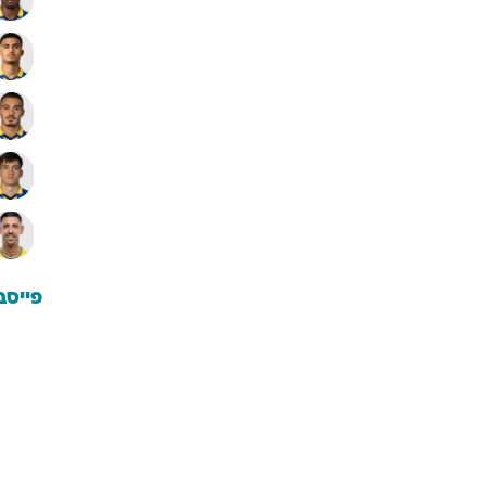
פייסב