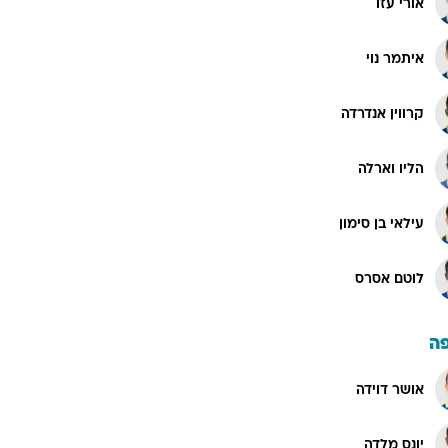
אורי עזו
איתמר נוי
קרווין אנדרדה
הליו וארלה
עילאי בן סימון
לוטם אסרס
ה
אושר דוידה
יונס מלדה