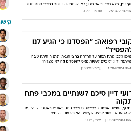
עי דיין, שלא מבין וכואב מדוע לא השתמשו בו יותר במכבי פתח תקוה
11:54 27/04
אולפן הספורט
קישור
ובי רפואה: "הפסדנו כי הגיע לנו
הפסיד"
אמן מכבי פתח תקוה על ההדחה בחצי הגמר: "נתניה היתה טובה
יתנו". דיין: "מנסים לעשות קאט להפסדים וזה לא מצליח"
06:44 17/04/
עמית גולדשטיין
ועי דיין סיכם לשנתיים במכבי פתח
קוה
לוץ, ששיחק אשתקד בבירסחוט וכבר חתם באולימפיאקוס וולו היוונית,
א התאקלם וישוב ארצה לקבוצה המדשדשת של סיני
18:53 03/09/
איציק יצחקי