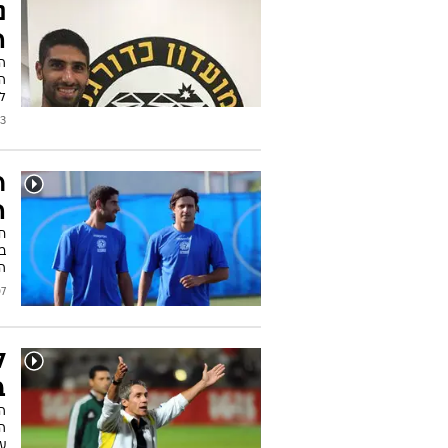
נ
ה
ה
לה
/2016
ר
ה
ח
בי
הר
2014
ל
ב
ה
ה
ע