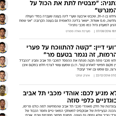
תניה: "מבטיח לתת את הכול על
מגרש"
החלוץ בן ה-31, שכבש ארבעה שערי ליגה בעונה שעברה במדי העולה
חדשה, מ.ס אשדוד, יישאר בליגה הלאומית גם בעונה הקרובה: "אני שמח
גיע למועדון גדול כמו מכבי נתניה"
18:13 07/08
מערכת וואלה ספורט
ועי דיין: "קשה להתווכח על פערי
רמות, זה נגמר בטעם מר"
לוץ מכבי פתח תקוה מנתח את ההפסד למכבי תל אביב ומבין: "ההבדל
ן מקום חמישי לאחרון קטן". רן בן שמעון עשוי לצרף חלוץ במקום איבן
צג, גם שמש ובן יאיר יעזבו?
07:07 22/12/
איציק יצחקי
א מגיע לכם: אוהדי מכבי תל אביב
וגדניים כלפי סוזה
בוגדנות של חלק מאוהדי מכבי תל אביב שהמחישה למה כולנו פרימו,
הכנה הבעייתית של אבוקסיס למשחקי המאני טיים וחוסר הכבוד של
ובדי טביב שלא נפסק גם העונה. תמונת מחזור מסכמת שבת. אורח: