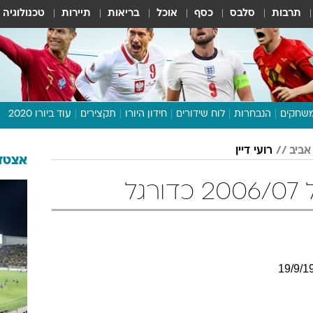
תרבות
סלבס
כסף
אוכל
בריאות
תיירות
טכנולוגיה
שחקים
הנבחרות
לוח שידורים
חידון היורו
תקצירים
עוד ביורו 2020
דיבור צפוף
אביב
רועי דיין
תכנית היורו
אצטדי
לוח תוצאות
גל
מגזין
דעות ופרשנויות
וואלה! ספורט
19
/
9
/
1