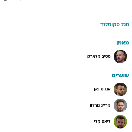
סגל
סקוטלנד
מאמן
סטיב קלארק
שוערים
אנגוס גאן
קרייג גורדון
ליאם קלי