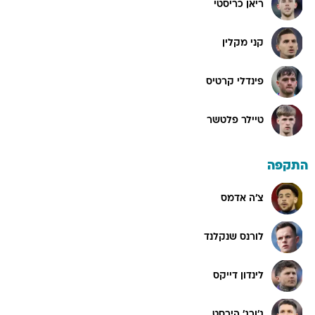
ריאן כריסטי
קני מקלין
פינדלי קרטיס
טיילר פלטשר
התקפה
צ'ה אדמס
לורנס שנקלנד
לינדון דייקס
ג'ורג' הירסט