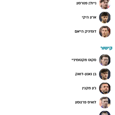
ניית'ן פטרסון
ארון היקי
דומיניק הייאם
קישור
סקוט מקטומיניי
בן גאנון-דואק
ג'ון מקגין
לואיס פרגוסון