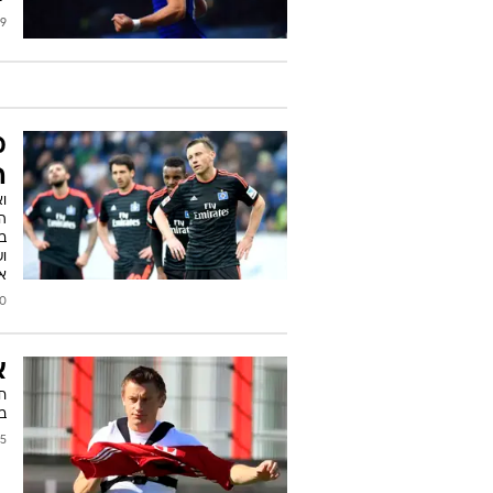
2015
מ
ה
וא
ה
ב
וש
או
2012
א
חל
בק
/2012