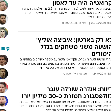
רואטיה היה עד לאסון
איביצה אוליץ' איחר לשוב לבית המלון אחרי ה-2:2 נגד אלבניה. רק אחרי
הגיע הבין את פשר פקק התנועה: שלושה אנשים בני משפחה אחת
הרגו בתאונה קשה
16:41 20/06
מערכת וואלה ספורט
א רק בארטון: איביצה אוליץ'
ושעה משני משחקים בגלל
קישור
ימורים
חרי פרשת קשר ריינג'רס, הקרואטי הימר על מספר משחקים בחודשיים
אחרונים, ביניהם תשעה מהליגה השנייה בגרמניה שם הוא משחק במדי
. בנוסף להשעיה הוא ספג קנס של 20 אלף יורו
18:45 12/10/
מערכת וואלה ספורט
יווח: אנדרה שורלה עובר
וולפסבורג תמורת כ-30 מיליון יורו
גרמניה מדווחים שהזאבים השלימו את עסקת הרכישה של קשר נבחרת
רמניה מצ'לסי תמורת סכום שיא של המועדון. חואן קוארדדו ככל הנראה
טרף לבלוז. אוליץ' בהמבורג: "שמח לחזור הביתה"