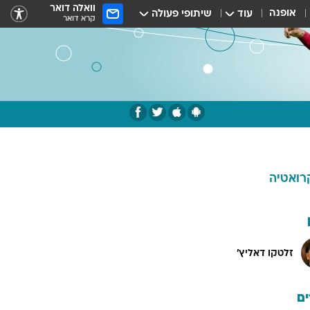
וואלה דואר
אופנה
עוד
שיתופי פעולה
קרא דואר
רואטיה
זלטקו דאליץ'
ם