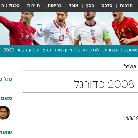
תרבות
סלבס
כסף
אוכל
בריאות
תיירות
טכנולוגיה
שחקים
הנבחרות
לוח שידורים
חידון היורו
תקצירים
עוד ביורו 2020
דיבור צפוף
אוליץ'
תכנית היורו
סגל
ק
לוח תוצאות
ל
מגזין
דעות ופרשנויות
מאמן
וואלה! ספורט
14
/
9
/
1
שוערי