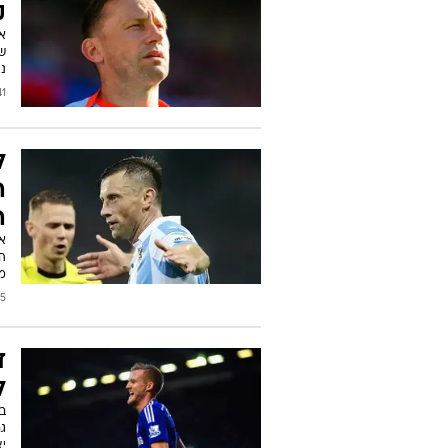
ק
ש
נ
/2024
ל
ה
ה
א
ה
מינכן 1860
2016
ד
ל
ב
ג
יצ