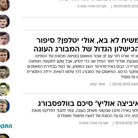
20:39 29/01/
מערכת וואלה ספורט
שיח לא בא, אולי יטלפן? סיפור
כישלון הגדול של המבורג העונה
ן דר וארט חזר עם לב שבור והואשם בנטישה מכוונת של הספינה
טובעת. אוליץ' חסר המזל שב כדי לסייע, אבל שקע לתקופה השחונה
קריירה. הבוס באיירסדורפר הוצג כמושיע, אך כשל בבחירת המאמנים
חקני הרכש. הפיאסקו של המבורג דרך שלוש דמויות. ירידה היסטורית
 נס נוסף?
04:00 23/05/
תומר יצחק
יביצה אוליץ' סיכם בוולפסבורג
וץ באיירן מינכן שבקושי משחק העונה, צפוי לחבור לפליקס מגאת
יץ. היה גם על הכוונת של לאציו וסיאטל סאונדרס
17:15 15/03
מערכת וואלה ספורט
התקפ