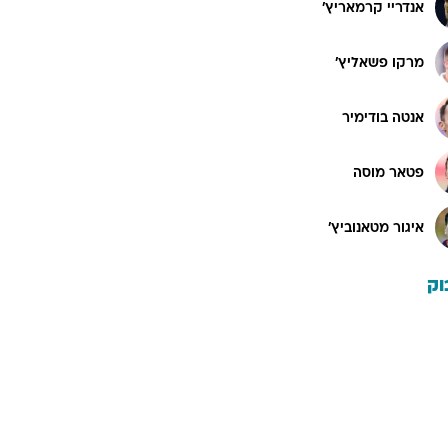
אנדריי קרמאריץ'
מרקו פשאליץ'
אנטה בודימיר
פטאר מוסה
איגור מטאנוביץ'
וק