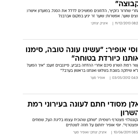
בוצה"
רי שחרור ג'וקיץ', הלוזונים ממשיכים לדלל את הסגל. במועדון אישרו:
צים שוער. אפשרות: שוער זר יגיע במקום אברבנל
08:26 11/12/
איציק יצחקי
וסי אופיר: "עשינו עונה טובה, סימנו
ותנו כיורדת בטוחה"
ר רמת השרון סיכם אחרי ההדחה בגביע. פייגנבוים זועם: "איך הפועל
"א שיחקה בשבת בשלוש ואנחנו בראשון בערב?"
04:30 03/05/
אופיר סער
לן מסודי חתם לעונה בעירוני רמת
שרון
קונגולזי מצטרף רשמית: "שחקן שהוכיח עצמו בליגת העל, שמחים
צטרף". יוסי אופיר יחתום על חוזה לשנתיים
08:55 10/06/
איציק יצחקי
ו
אופיר סער