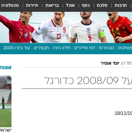
תרבות
סלבס
כסף
אוכל
בריאות
תיירות
טכנולוגיה
שחקים
הנבחרות
לוח שידורים
חידון היורו
תקצירים
עוד ביורו 2020
דיבור צפוף
וד
יוסי אופיר
תכנית היורו
אצטדי
לוח תוצאות
דורגל
מגזין
דעות ופרשנויות
וואלה! ספורט
18
/
11
/
1
ישראל