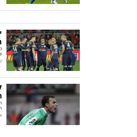
י
ה
ק
שנ
/2011
ל
ת
ה
ת
2011