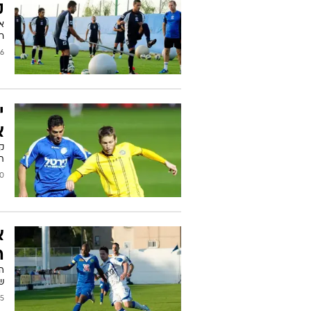
ק
אח
רו
2013
י
א
קש
ת
2012
א
ה
ה
שמ
2011