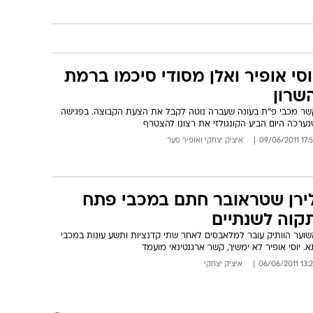
וסי אופיר ואלן מסודי סיכמו ברמת
שרון
שר מכבי פ"ת בעונה שעברה נוטה לקבל את הצעת הקבוצה. בפגישה
ערכה היום הביע הקונגולזי את רצונו להצטרף
17:52 09/06
איציק יצחקי
ו
אופיר סער
ירן שטראובר חתם במכבי פתח
קוה לשנתיים
שוער הוותיק עובר למלאבסים לאחר שתי קדנציות ותשע עונות במכבי
א. יוסי אופיר לא ימשיך, קשר ארגנטינאי מועמד
13:26 06/06/
איציק יצחקי