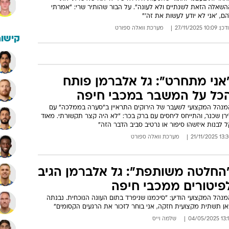
השאלה הזאת לשנתיים ולא לעונה". על הבור שהותיר שרי: "אמרתי
ם, 'אני לא יודע לעשות את זה'"
: 10:09 27/11/2025
מערכת וואלה ספורט
קישור
אני מתחרט": גל אלברמן פותח
כל על המשבר במכבי חיפה
מנהל המקצועי לשעבר של הירוקים התראיין ב"סערה בממלכה" עם
רן שכנר, והתייחס ליחסים עם ברק בכר: "לא היה קצר תקשורתי. מאוד
 לבנות איזשהו סיפור או נרטיב סביב הדבר הזה"
13:30 21/11/
מערכת וואלה ספורט
החלטה משותפת": גל אלברמן הגיב
פיטורים ממכבי חיפה
נהל המקצועי הודיע: "סיכמנו שניפרד בתום העונה הנוכחית. נבנתה
אן תשתית מקצועית חזקה, אני בוחר לזכור את הרגעים הקסומים"
13:19 04/05
שלמה וייס