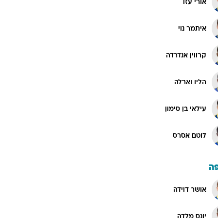
אורי עזו
איתמר נוי
קרווין אנדרדה
הליו וארלה
עילאי בן סימון
לוטם אסרס
ה
אושר דוידה
יונס מלדה