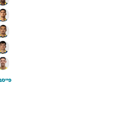
פייסב