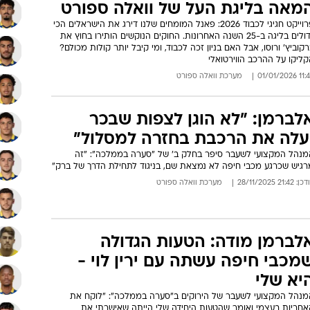
מאה בליגת העל של וואלה ספורט
פרוייקט חגיגי לכבוד 2026: פאנל המומחים שלנו דירג את הישראלים הכי
גדולים בליגה ב-25 השנה האחרונות. החוקים הנוקשים הותירו בחוץ את
קוביץ' ורוסו, אבל האם בניון זכה לכבוד, ומי קיבל יותר קולות מכולם?
ליקו על ההרכב הווירטואלי
11:45 01/01
מערכת וואלה ספורט
לברמן: "לא הוגן לצפות שבכר
עלה את הרכבת בחזרה למסלול"
מנהל המקצועי לשעבר סיפר בחלק ב' של "סערה בממלכה": "זה
רגיש שכרגע מכבי חיפה לא נמצאת שם, בניגוד לתחילת הדרך של ברק"
: 21:42 28/11/2025
מערכת וואלה ספורט
לברמן מודה: הטעות הגדולה
מכבי חיפה עשתה עם ירין לוי -
יא שלי
מנהל המקצועי לשעבר של הירוקים ב"סערה בממלכה": "לוקח את
אחריות בעצמי ואומר שהטעות היחידה שלי הייתה שאישרתי את