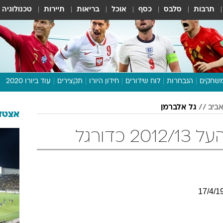
תרבות
סלבס
כסף
אוכל
בריאות
תיירות
טכנולוגיה
שחקים
הנבחרות
לוח שידורים
חידון היורו
תקצירים
עוד ביורו 2020
דיבור צפוף
ביב
גל אלברמן
תכנית היורו
אצטדי
לוח תוצאות
כדורגל
מגזין
דעות ופרשנויות
וואלה! ספורט
17
/
4
/
1