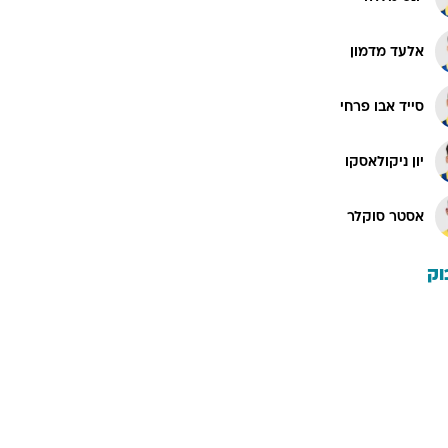
אלעד מדמון
סייד אבו פרחי
יון ניקולאסקו
אסטר סוקלר
וק