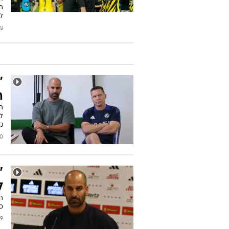
ה
לה
עודכן
"
ה
ה
לי
קל
2025
"
ל
המ
כ
/2025