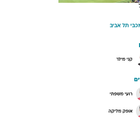
כבי תל אביב
קני מילר
ם
רועי משפתי
אופק מליקה