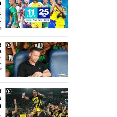
ה
בר
הק
/2026
א
י
ה
מ
עודכן
א
ש
ה
ה
ה