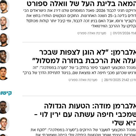
מאה בליגת העל של וואלה ספורט
פרוייקט חגיגי לכבוד 2026: פאנל המומחים שלנו דירג את הישראלים הכי
גדולים בליגה ב-25 השנה האחרונות. החוקים הנוקשים הותירו בחוץ את
קוביץ' ורוסו, אבל האם בניון זכה לכבוד, ומי קיבל יותר קולות מכולם?
ליקו על ההרכב הווירטואלי
11:45 01/01
מערכת וואלה ספורט
לברמן: "לא הוגן לצפות שבכר
עלה את הרכבת בחזרה למסלול"
מנהל המקצועי לשעבר סיפר בחלק ב' של "סערה בממלכה": "זה
רגיש שכרגע מכבי חיפה לא נמצאת שם, בניגוד לתחילת הדרך של ברק"
: 21:42 28/11/2025
מערכת וואלה ספורט
קישור
לברמן מודה: הטעות הגדולה
מכבי חיפה עשתה עם ירין לוי -
יא שלי
מנהל המקצועי לשעבר של הירוקים ב"סערה בממלכה": "לוקח את
אחריות בעצמי ואומר שהטעות היחידה שלי הייתה שאישרתי את