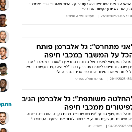
השאלה הזאת לשנתיים ולא לעונה". על הבור שהותיר שרי: "אמרתי
ם, 'אני לא יודע לעשות את זה'"
: 10:09 27/11/2025
מערכת וואלה ספורט
אני מתחרט": גל אלברמן פותח
כל על המשבר במכבי חיפה
מנהל המקצועי לשעבר של הירוקים התראיין ב"סערה בממלכה" עם
רן שכנר, והתייחס ליחסים עם ברק בכר: "לא היה קצר תקשורתי. מאוד
 לבנות איזשהו סיפור או נרטיב סביב הדבר הזה"
13:30 21/11/
מערכת וואלה ספורט
החלטה משותפת": גל אלברמן הגיב
התקפ
פיטורים ממכבי חיפה
נהל המקצועי הודיע: "סיכמנו שניפרד בתום העונה הנוכחית. נבנתה
אן תשתית מקצועית חזקה, אני בוחר לזכור את הרגעים הקסומים"
13:19 04/05
שלמה וייס