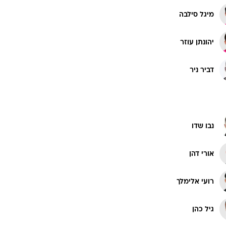
מיגל סילבה
יהונתן עוזר
דביר ניר
נבו שדו
אורי דהן
רועי אלימלך
גיל כהן