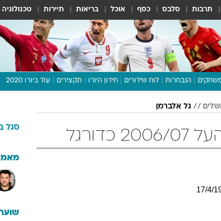
תרבות
סלבס
כסף
אוכל
בריאות
תיירות
טכנולוגיה
שחקים
הנבחרות
לוח שידורים
חידון היורו
תקצירים
עוד ביורו 2020
דיבור צפוף
שלים
גל אלברמן
תכנית היורו
סגל
ב
לוח תוצאות
כדורגל
מגזין
דעות ופרשנויות
מאמן
וואלה! ספורט
17
/
4
/
1
שוערי