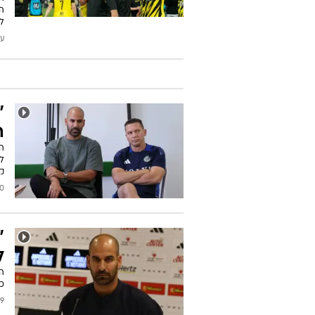
ה
לה
עודכן
"
ה
ה
לי
קל
2025
"
ל
המ
כ
/2025