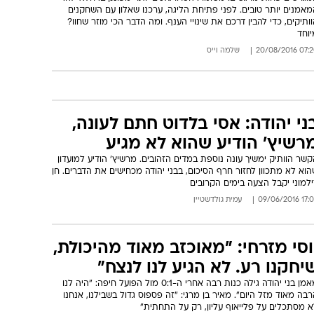
אמנים יותר טובים. לפני פתיחת הליגה, ערכנו שאלון עם השחקנים
ותיקים, כדי להבין דרכם את שינויי הענף. ומה הדבר הכי מוזר שחוו?
יוחד
07:20 20/08/
שלמה וייס
ני יהודה: אסי בלדוט חתם לעונה,
רשיץ' הודיע שהוא לא מגיע
שר הוותיק ימשיך עונה נוספת במדים הזהובים. מרשיץ' הודיע למועדון
וא לא מתכוון לחזור חרף הסיכום, בבני יהודה מכחישים את הדברים. חן
למוני יקבל הצעה בימים הקרובים
17:02 09/06/
עמית גולדשטיין
וסי מזרחי: "מאוכזב מאוד מהיכולת,
יחקנו רע. לא הגיע לנו לנצח"
מאמן בני יהודה גילה כנות רבה אחרי ה-0:1 מול הפועל חיפה: "היה לנו
בה מאוד מזל היום". מאיר בן מרגי: "זה פספוס גדול בשבילנו, אנחנו
א מסתכלים על פלייאוף עליון, רק על התחתית"