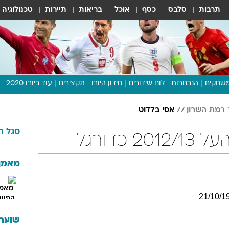
תרבות
סלבס
כסף
אוכל
בריאות
תיירות
טכנולוגיה
שחקים
הנבחרות
לוח שידורים
חידון היורו
תקצירים
עוד ביורו 2020
דיבור צפוף
 רמת השרון
אסי בלדוט
תכנית היורו
סגל
ה
לוח תוצאות
כדורגל
מגזין
דעות ופרשנויות
מאמן
וואלה! ספורט
21
/
10
/
1
שוערי