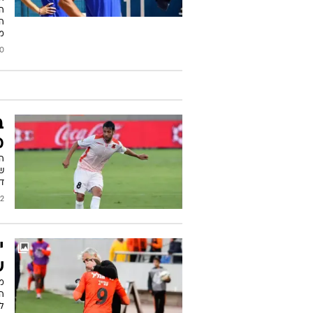
המ
הו
מ
2016
ב
מ
הק
שה
די
2016
י
ש
הר
ל