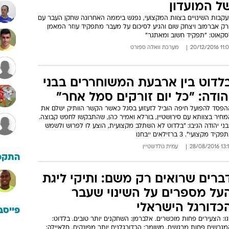
ל המועדון
עקבות השינויים בצוות המקצועי, נפגש ביממה האחרונה שחקן העבר עם
רק אברמוב ויצחק שום והגיע לסיכום על מעבר מתפקיד עוזר המאמן
סקאוט: "תפקיד חשוב ומאתגר"
11:08 20/12
מערכת וואלה ספורט
לדוט בין ארבעת המשוחררים בבני
הודה: "כל יום זורקים סמל אחר"
הפסד להפועל חיפה הוביל לזעזוע בסגל כאשר הקשר הוותיק ישלם את
מחיר בצוותא עם סירושטיין, בורלא ואמיר כהן, שהתבקשו לחפש קבוצה.
ני יהודה הגיבו: "בלדוט לא השתלב מקצועית, הוצע לו לפרוש ולשמש
קיד מקצועי". 3 ברזילאים ייבחנו
13:15 28/08
עמית גולדשטיין
התקפ
ברים שרואים רק משם: ותיקי ליגת
על מספרים על השינוי שעבר
כדורגל הישראלי
פייסב
ו: הצעירים פחות מוכשרים. אלברמן: השחקנים יותר טובים. בלדוט:
גרשים פחות מרגשים. משומר: הכדורגלנים יותר מפונקים. חלאיילה: