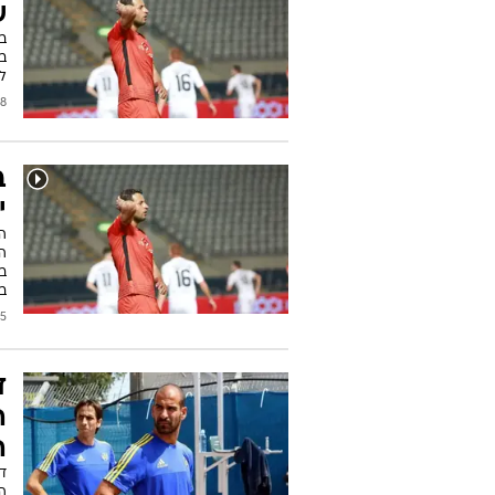
ש
ב
ב
ל
/2016
ב
י
ה
ה
בב
בתפ
/2016
ד
ה
ה
דג
המ