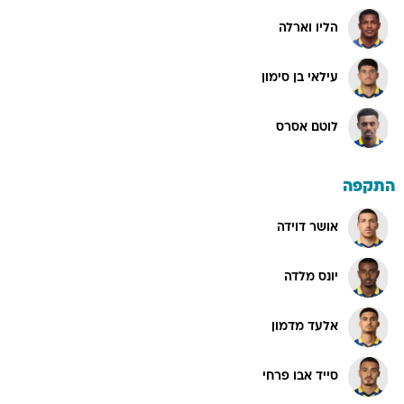
הליו וארלה
עילאי בן סימון
לוטם אסרס
התקפה
אושר דוידה
יונס מלדה
אלעד מדמון
סייד אבו פרחי